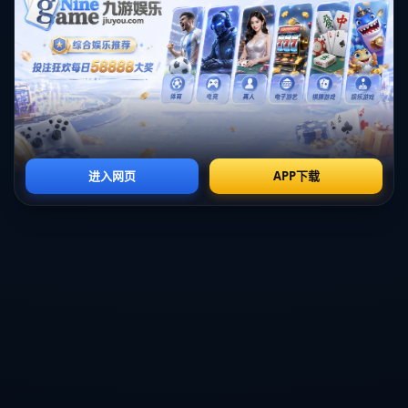
### 不得不说的难言之隐
然而，*归化运动员*的热潮也带来了一些复杂的问题。
首先，过度依赖归化球员可能会抑制本土年轻人才的发
展。举个例子，北京某俱乐部在引入多名归化球员后，
年轻球员的出场时间受到了挤压，导致这些未来之星的
发展空间受限。此外，归化运动员的高薪引发了俱乐部
财务紧张，一定程度上影响了球队的可持续发展。
### 归化之路的未来思考
*归化运动员*的成功与否，不仅是一个体育现象，更是
一个社会和文化的整合考验。在进行归化策略时，如何
在吸纳外来优秀人才的同时，不忽视对于本土年轻选手
的培养，是一道亟待解决的难题。奥斯卡的案例无疑为
我们提供了良好的探索契机。