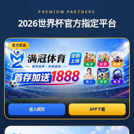
归化热议人选奥斯卡：有热心有真情 也有
难言之隐
发布时间：2026-07-07T20:28:50+08:00