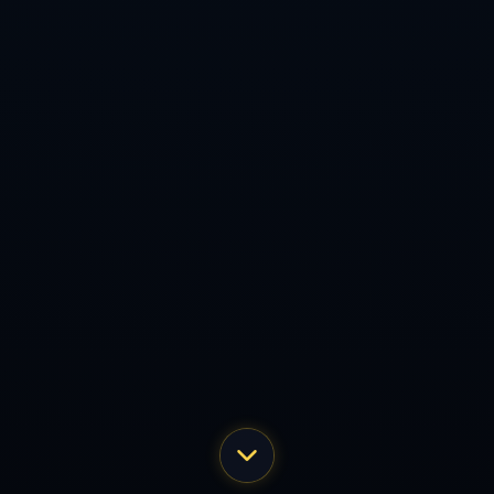
**关键词：体育发展、归化运动员平衡、本土年轻人才
**
上一篇：季后赛-米切尔30分阿伦16+18 骑士力克魔术1-0
下一篇：丰臻谈汪海健进球被吹：于汉超故意让球动作明显
联系方式
0411-6694562
传真：0411-6694562
客服QQ：320425576 邮箱：admin@wap-xinbi.com
地址：浙江省绍兴市越城区鉴湖镇
Copyright 2024
新币娱乐 · 新币·新币娱乐平台·男女都喜
欢的游戏品牌
All Rights by
新币娱乐