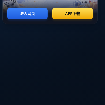
有待提高。这种自我反思的态度不仅显示了谦逊，也凸显了他
样的队伍时，反思和调整就显得尤为重要。
进攻能力为傲。**申花的进攻**多次威胁到对方的防线，
遏制住申花前锋的穿插和进攻。
上做出调整，同时在精神层面上激励球员们。保持高昂的士气