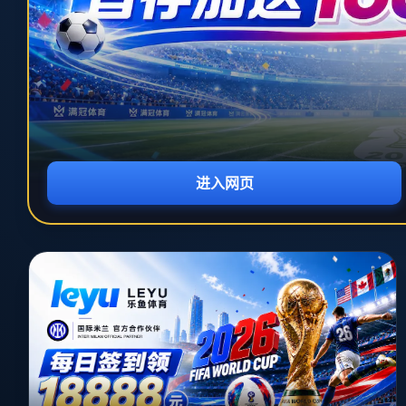
在激烈的足球世界中，教练的能力和球队的表现密不可分。
**最近在一次新闻发布会上提到，作为教练他还有提升的
**主题：自我反思与对手分析**