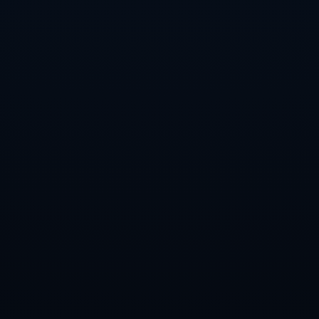
对申花的进攻威胁。在比赛的上半场，川崎的两翼防守明显加强，通过
迅速地转入防守状态，这一调整在比赛中起到了关键作用。
样强劲的对手时，我们必须不断审视自己的不足，积极学习，才能在高手如云
一场教练自我成长的契机。面对强敌，勇于承认不足，并采取积极措施进