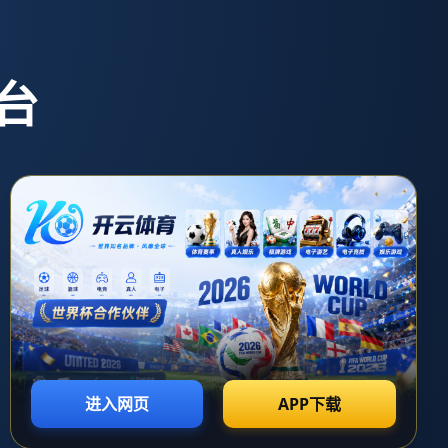
产品展示
新闻资讯
联系我们