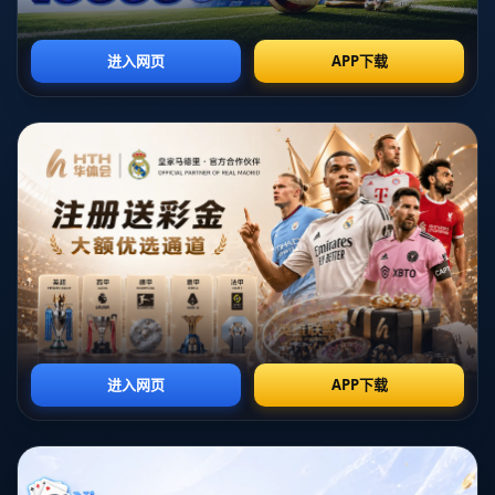
威胁。**第一粒进球的关键在于中场球员的精准传球，
**为前锋创造了绝佳机会。可以说，大连队的整体战术
安排得当，令对手难以抗衡。
在这场比赛中，大连的后防线同样发挥抢眼，**他们成
功限制了南京城市的进攻。**南京城市在尝试组织进攻
时屡次遭遇到大连的严密盯防，几乎无功而返。这种战
术上的有效应对，也让大连队在稳固防守的同时，保持
了充沛的进攻动力。
### 面对竞争对手的优势
目前，大连队在积分榜上与广州队之间的差距为5分，
这一数字在接下来的三轮比赛中显得尤为重要。**从整
体实力与近期状态来看，大连队在后续的比赛中占据了