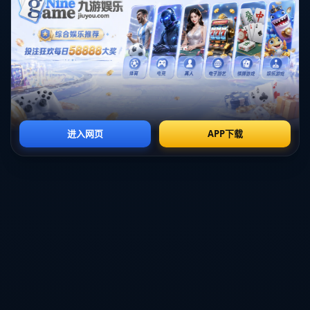
明显的心理优势。**与广州队的直接对抗中，若能继续
保持这样的发挥，他们有望进一步拉大差距，从而确保
自己的超甲资格。
对于广州队而言，要追赶上大连队并非易事。此外，广
州队在后续的比赛中可能面临的压力也在不断增加。随
着赛季的深入，**队员们的体能和心理状态将变得越来
越重要，**这将直接影响他们的表现。
### 案例分析：战术的有效实施