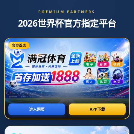
中甲-大连2-0南京城市稳居第2 剩3轮领先
广州5分
发布时间：2026-07-07T20:28:50+08:00