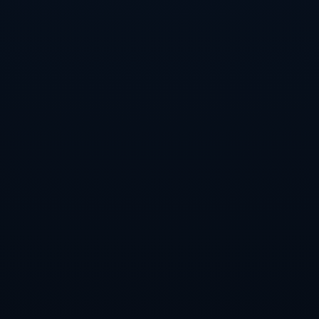
分析过往比赛数据，不难发现大连队在进攻端的灵活性
和多样性极具威胁。**在面对排名相仿的对手时，他们
常常能够找到对方防线的漏洞，**并加以利用。例如，
在与南京城市的比赛中，大连队多次利用边路的突破制
造机会，展示了其战术的灵活性。