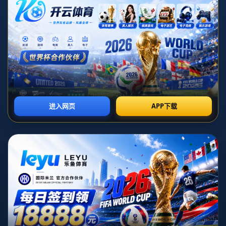
在当代篮球竞赛中，打破纪录总是令球迷振奋不已的时
刻。而在一场备受瞩目的比赛中，**雄鹿小将**逆风而
行，以惊人的**83分**创造了全新的传奇。这不仅标志
着他的个人巅峰表现，更打破了此前由**小托马斯**所
保持的赛事单场得分纪录。这场精彩绝伦的表现不仅展
现了他自身的进步，还为整支球队注入了新的活力和希
冀。
### “雄鹿新星”的崛起
这位**雄鹿小将**在比赛中的表现让人印象深刻。他的
成功并非一朝一夕之功，而是长期以来打磨技术和心理
素质的结果。早在他加入雄鹿队之前，他就以其在**大
学时期的出色表现**被广泛关注。在那里，他不仅提升