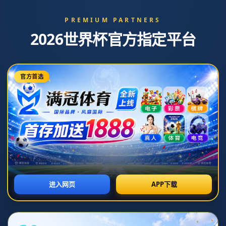
雄鹿小将单场爆砍83分 打破小托马斯赛事
纪录
发布时间：2026-07-07T20:28:50+08:00