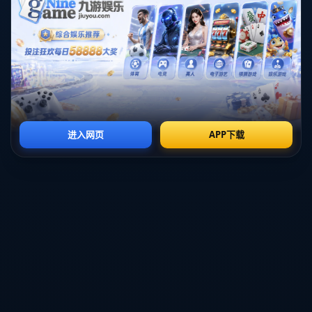
不定，甚至影响到基本的技术发挥。从历史来看，一些
职业球队在遭遇连败后，因心态问题而导致了更加严重
的失利。**此时，重塑信心、沟通与团结显得尤为重要
**。
#### 改善心态的措施
对于申花来说，比赛前的心理辅导应该成为重中之重。
教练团队可以采取一些行之有效的措施来帮助球员调整
心态。例如，通过组织心理辅导会议，邀请专业心理学
家为球员提供指导，或者利用视频回放分析失利的原
因，让球员意识到失误是成长的必要过程。这样的措施
有助于球员学会在困境中自我调节，不至于陷入消极情
绪。