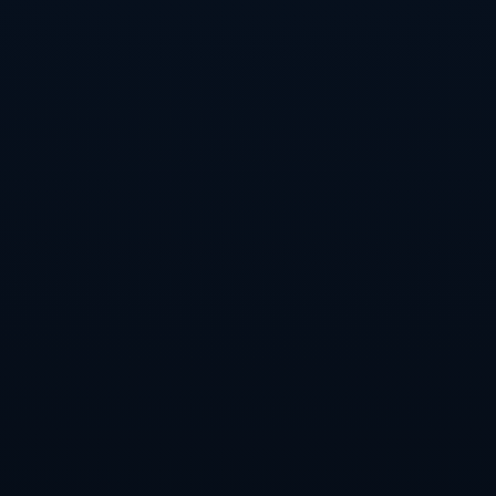
另外，进行团队建设活动也是提升心理素质的有效方
式。在失利之后，**加强更衣室的团结意识，增强球员
之间的信任与支持**，可以为接下来的比赛注入积极的
心态，帮助球队快速回归正轨。
#### 战术与心态的优先级
虽然技战术的调整在比赛中同样重要，但在心理状态不
佳的情况下，再好的战术往往也难以发挥效果。相较之
下，注重心态调整将使球队更能发挥出自身的实际水
平。对于申花队而言，针对南通的战术安排可以在调整
心态之后进行。
借鉴职业联赛中一些成功案例，比如某支知名球队在遭
遇连败期间，小范围的战术调整并没有显著改变，但通
过心理辅导与士气重建，最终在下一场比赛中以全新的