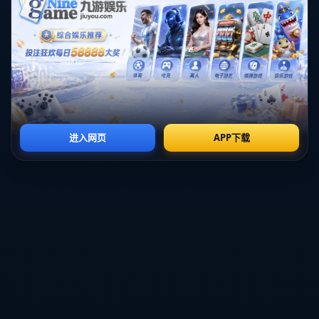
#### 山东泰山的发展历程
山东泰山成立于1993年，历史悠久，是中国足球的“老
字号”球队。多年来，山东泰山在国内外赛场上屡获佳
绩，曾多次夺得中超联赛冠军及足协杯冠军。这支球队
拥有着大量忠实的球迷，俱乐部的品牌价值和社会影响
力不断提升。
在过去的几个赛季中，山东泰山不断加大投入，完善青
训体系，培养出了一批优秀的年轻球员。通过与众多俱
乐部的合作，山东泰山在人才培养、赛季准备等方面都
形成了独特的竞争优势。获得职业联赛的准入资格就是
对这一系列努力的最好回报。
#### 俱乐部的管理与财政透明度