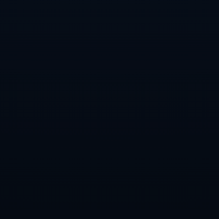
乐部在培养年轻球员方面不遗余力，加大对青少年的投
入，确保足球的长远发展。
例如，山东泰山在青年联赛中的突出表现，不仅培养了
一批优秀的年轻球员，也为球队注入了新的活力。这样
的青训成果为俱乐部的未来提升了保障。
#### 对中国足球的影响
山东泰山获得2024赛季职业联赛的准入资格，不仅是其
自身发展的重要里程碑，也是整个中国足球发展的积极
信号。随着更多俱乐部逐步达到足协标准，整个联赛的
竞技水平和商业价值有望进一步提升。未来，中国足球
在国际舞台上展现出更强的竞争力，期待着更多的优秀
表现。
山东泰山的成功案例将为其他俱乐部提供借鉴，推动整