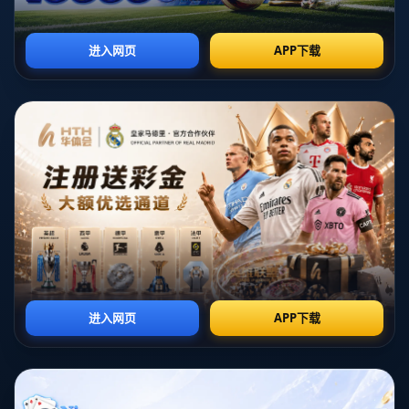
对球队的士气产生了严重打击。究其原因，**伤病影响
**、**战术不当**和**精神状态**等多重因素都在作
祟。以伤病为例，活塞队内多名主力球员缺阵，导致球
队在战术执行与场上配合方面捉襟见肘。
再者，活塞的战术体系似乎并没有找到适合当前阵容的
打法。随着比赛的进行，其他球队逐渐摸清了活塞的战
术特点，使得活塞的攻击效率大幅降低。此外，精神状
态上的低迷也让球员们在关键时刻失去了应有的斗志和
拼搏精神，这无疑让他们的连败之路愈加艰难。
#### 灰熊的崛起：3连胜背后的秘密