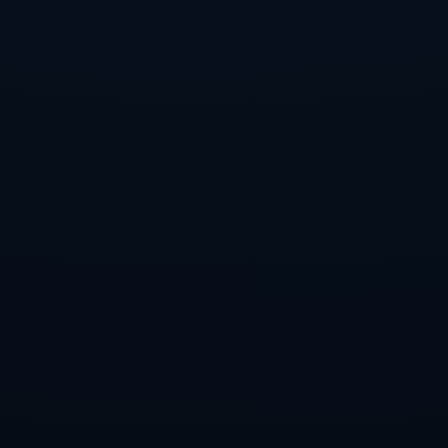
实力得到了质的飞跃。其次，灰熊队的防守体系非常成
熟，球队在防守端的紧密配合，使得对手难以找到轻松
的得分机会。
此外，教练团队的战术调整也极为重要。在对阵 **老鹰
队** 的比赛中，教练采取了积极的轮换策略，使得球员
在比赛的各个阶段始终保持高强度的防守和快速的进攻
节奏。这种灵活的调整使得球队的整体表现更加出色。