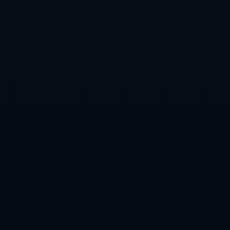
进球奠定了他在英超传奇前锋中的地位。
**影响与启示**
阿圭罗的成功离不开他的天赋与勤奋，但同样重要的是
他对比赛的理解和出色的临场发挥。他善于利用对手防
守的空当，敏锐的射门嗅觉以及精准的射术，让许多门
将都感到无奈。他的表现向新一代前锋展示了如何通过
技术与智谋结合，在比赛中创造出更多的进球机会。
**结语**
阿圭罗这位英超赛场上的巨星，通过12次帽子戏法，完
美地诠释了顶级射手的标准。他的坚持与努力，启示着
无数后起之秀，激励着他们在英超这个舞台上追逐梦
想。相信未来，英超还会出现更多像阿圭罗这样的传奇
球员，他们将继续在这项顶尖赛事中书写新的篇章。