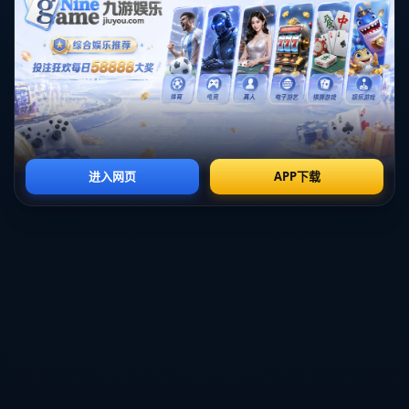
**阿圭罗：效率惊人的射手**
阿圭罗于2011年加盟曼彻斯特城，从那时起，他就开始
在英超联赛中展现出其超凡的射门能力。他的速度、技
术以及瞬间爆发力，使得每一次进攻都极具威胁。不论
是在禁区内的抢点射门，亦或是禁区外的远射，阿圭罗
总能出人意料地找到破门的机会。正是这种**高效率的
进球能力**，让他在众多前锋中脱颖而出。
**帽子戏法的影响力**
在足球比赛中，帽子戏法被视为前锋实力的最佳体现。
**阿圭罗的12次帽子戏法**不仅仅是他个人成就的体
现，更是曼城历史辉煌的一部分。他的每一个帽子戏
法，似乎总能在关键时刻拯救球队，将比赛的天平向曼
城倾斜。例如，在对阵切尔西的一场关键战役中，阿圭