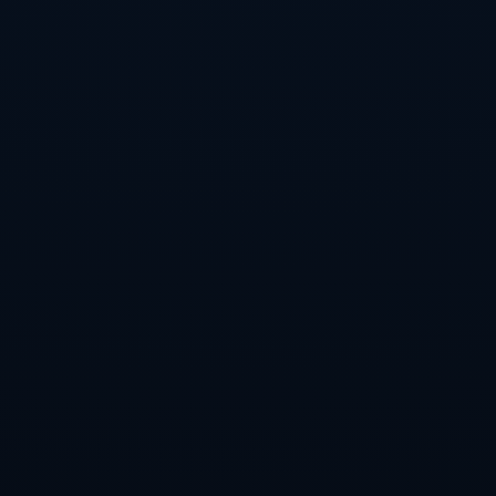
罗的三粒进球帮助曼城逆转赛局，最终取得了宝贵的胜
利。
**案例分析：经典帽子戏法**
2014年11月的英超赛事中，曼城对阵托特纳姆热刺，阿
圭罗再次凭借出色的表现完成了个人的经典帽子戏法。
在那场比赛中，阿圭罗不仅展现出极强的进球欲望，还
通过出色的跑动和团队配合，不断制造杀机。他在禁区
内的精准射门让热刺的防线感到无从招架，四粒精彩的