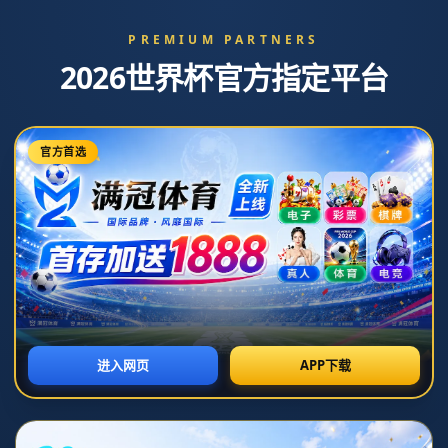
英超戴帽次数榜：阿圭罗275场12次居首
发布时间：2026-07-07T20:28:50+08:00