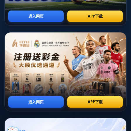
队的前场篮板机会，最终导致了无法逆转的局面。
**三后卫的阵容布置**在某种程度上是为了增强球队在
外线的火力。然而，面对对手的强力内线，教练的这一
策略显得有些冒失。虽然三后卫可以提高外线投篮的空
间，但缺少内线支援，球队在防守时显得极为被动。尤