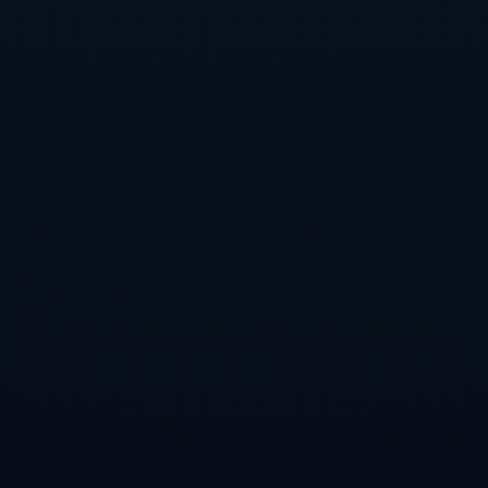
手时遭遇滑铁卢。反观另一支球队，虽然采用传统的双
塔阵容，但灵活地补充外线火力，最终获得了胜利。这
些案例都说明，篮球是一项综合性极强的运动，过于依
赖单一战术导致失误的风险都非常高。