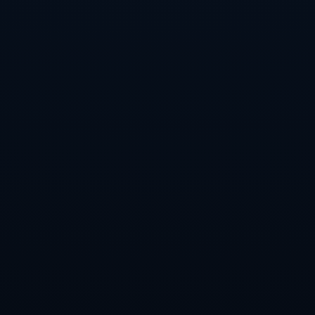
在比赛中，每一个关键的决策都会改变比赛的走向。快
船的卡椒组合在最后时刻的冷静处理球权，确保不会给
对手留下反击的机会，而爵士则通过果断的战略调整，
适时变更防线，成功限制了活塞的进攻。*这样的比赛
意识和临场调整，是维持获胜的重要原因。*
综上所述，这两场比赛不仅展示了球星个人的能力，同
时也强调了策略运用和团队合作的重要性。无论是快船
的卡椒组合还是爵士全队的拼搏，都是这一夜篮球盛宴
不可或缺的亮点。这些精彩对决再次证明，篮球比赛
中，战略、实力和团队协作的完美结合才能铸就胜利。