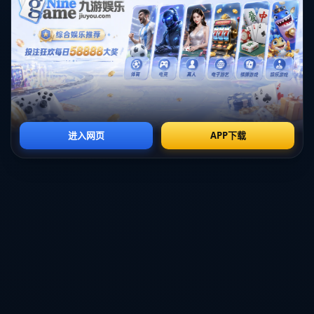
与此同时，另一场扣人心弦的比赛在爵士与活塞之间展
开。在这场加时鏖战中，爵士队以团队篮球和坚韧防守
取胜。多诺万·米切尔和鲁迪·戈贝尔分别在得分和防守
两端做出了巨大贡献。爵士团队的默契和无私传球，在
常规时间被拖入加时后，依旧保持了比赛的节奏和良好
的心态。**他们的胜利证明了在紧张激烈的比赛中，团
队合作与精确执行的重要性。**
**案例分析：关键时刻的决策**