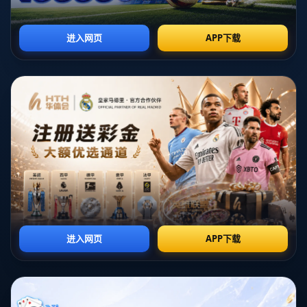
使得快船队在关键时刻能够保持领先。而*乔治*则以其
敏捷的突破、灵活的控球以及对于场上局势的掌控，进
一步巩固了快船的比赛优势。
**战术运用：策略的胜利**
快船队在对战太阳时充分利用他们的战术灵活性。除了
卡椒组合的个人能力，教练泰伦·卢在战术上的调整同样
值得赞赏。快船针对太阳的防守布置，频繁使用挡拆配
合，加快比赛节奏，并不断制造对方防守错位，以此创
造更多的得分机会。此外，防守端对于太阳进攻核心克
里斯·保罗和德文·布克的严密盯防，也限制了对手的得
分效率。
**犹他爵士的加时逆袭**