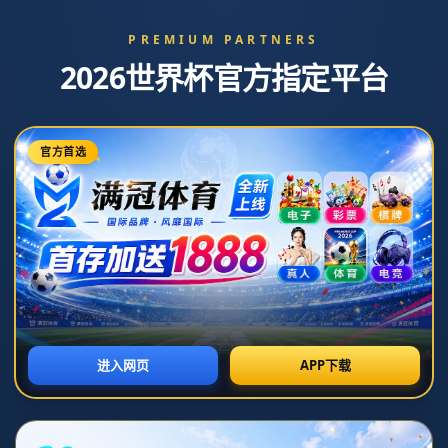
欧洲顶级球队队长身价：厄德高、劳塔罗
1.1亿欧
发布时间：2026-07-07T20:28:50+08:00