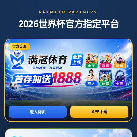
半场-李源一破门迭戈补射扳平 泰山暂1-1
海牛
发布时间：2026-07-07T20:28:50+08:00