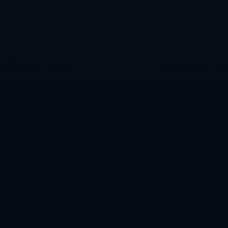
程。*李源一和迭戈*分别成为各自球队半场最亮眼的球
员。李源一的进球提升了整个海牛队的士气，而迭戈的
进球则给泰山队注入了信心。其他球员的协作与配合也
为比赛添加了不少精彩的看点。
### 相关案例分析
回顾过去几场比赛，泰山队和海牛队的相遇总能擦出火
花般的精彩场面。比如，在之前的一个赛季，海牛队曾
依靠快速反击在客场逼平泰山。而泰山队则凭借顽强的
斗志，在多次交手中占据上风。**这些历史对战**充分
反映了两队之间竞争的激烈性与不确定性。
综上所述，本场比赛不仅是一场比分上的角逐，也是技
战术智慧和球员意志力的较量。随着比赛进入下半场，
双方势必会继续调整策略，力争取得这场比赛的胜利。