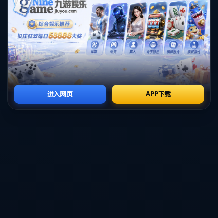
队友创造得分机会。这样的比赛安排，无疑是双方都能
从中获益的局面。
### 梅西缺战印尼的原因
为何梅西选择不出战与**印尼的比赛**呢？虽然官方没
有给出明确的解释，但从几方面考虑，这一决策可能与
赛事的商业价值、球员的身体状况及赛季安排有关。首
先，与印尼的比赛相较，澳大利亚的比赛无疑能吸引更
多的观众和媒体关注，其商业价值更高。其次，梅西作
为一个顶尖运动员，如何安排自己的比赛日程也需慎
重，以确保在重要赛事中的最佳状态。
此外，考虑到梅西在过去赛季中的高强度比赛，他的健
康管理也是一个重要因素。适当的休息和调整，能够帮
助他在未来的关键比赛中保持竞争力。