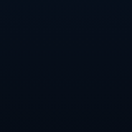
### 案例分析：梅西的出战策略
在足球历史上，许多明星球员在特定赛事中的出战选择
都引起过广泛讨论。例如，C罗在某些友谊赛和小组赛
中选择缺席，以便留力对抗更强的对手。这种出战策略
旨在在有限的时间和精力内，最大化自身的价值与贡
献。
梅西的案例同样体现了这一点。他明智地选择在高水平
的比赛中出战，而不在相对较弱的对手面前耗费体力。
同样地，他的决定也反映了**阿根廷足球队**在提升整
体实力和调整团队状态方面的必要性。