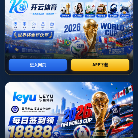
## 中国牌面！记者：梅西只出战与澳大利亚的比赛，不
出战印尼
近年来，国际足球赛事吸引了无数球迷的关注，其中阿
根廷超级巨星梅西的每一次出战都备受瞩目。近日，关
于梅西在即将举行的友谊赛中的出战情况，引发了热烈
讨论。根据最新报道，梅西将在与**澳大利亚的比赛**
中亮相，但他不会参加与印尼的较量。这一消息不仅让
球迷感到遗憾，也引发了对梅西出战意图的猜测。
### 梅西的出战意义
梅西被公认为当今世界最优秀的足球运动员之一，他的
每一次出场都能极大提升比赛的观赏性和话题性。他与
队友们在球场上的默契配合与个人能力的展现，往往是