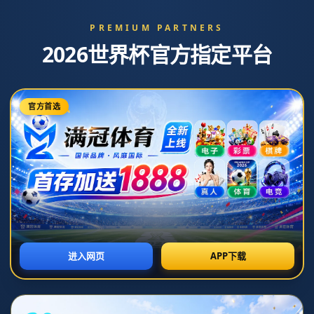
中国牌面！记者：梅西只出战与澳大利亚
的比赛，不出战印尼
发布时间：2026-07-07T20:28:50+08:00