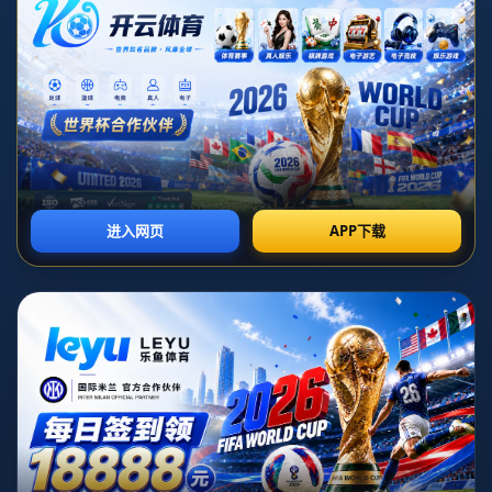
**亚足联技术分出炉：中超再迎亚冠机会**
在足球爱好者的世界中，亚冠联赛一直都是一项备受关
注的赛事。近日，亚足联公布了最新的技术评分，这不
仅为各大联赛提供了最新的排名依据，也明确了未来亚
冠精英联赛的参赛名额。对于中超而言，这一变化带来
了“2+1”的参赛名额**。这对中超联赛意味着什么？**
又将怎样影响中超的发展？