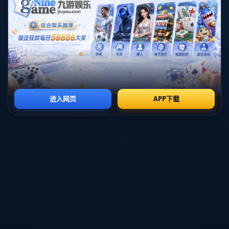
**技术评分的意义与影响**
亚足联的技术评分是一套复杂的计算系统，主要依据过
去四年中亚冠及亚足联杯赛的表现，结合国家队的国际
比赛成绩，来为各国联赛进行排名。**这个评分系统的
重要性在于，它直接决定了各国在亚冠中的参赛名额。
**对于中超联赛来说，本次评分的结果意味着在未来的
亚冠赛季中，中超可以获得两个直接参赛名额和一个附
加赛名额。这无疑是一个既充满机遇又充满挑战的局
面。
**中超的机遇与挑战**