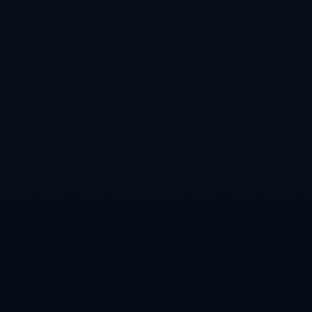
功。
**案例分析：关键调整与深远影响**
斯卢茨基的这次半场调整不仅仅是比赛中的一个妙招，
更为球队树立了一套新的战术思路。**灵活的阵型调整
和对年轻球员的信任**成为申花取胜的重要因素，这样
的策略对未来比赛具有指引意义。不仅为球队增加了信
心，更在亚冠赛场上为其他球队提供了启示，即战术调
整的重要性和不可预见性。
通过一次成功的变阵，申花迎来了亚冠比赛中的久违胜
利。这不仅是对球队士气的一次极大鼓舞，也让球迷看
到了申花在国际赛场上继续奋斗和突破的希望。斯卢茨
基的半场调整无疑已成为申花征战亚冠的新起点。