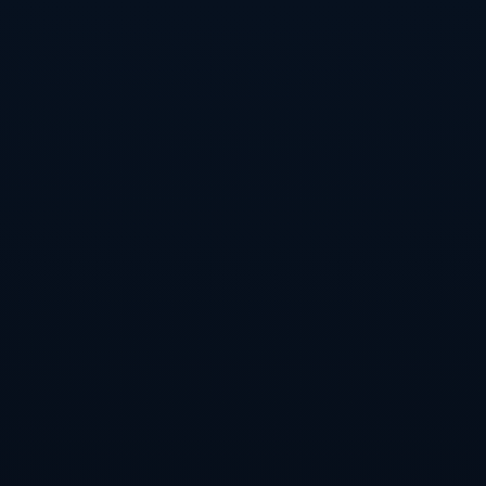
华。*首先，他大胆调整了阵型，从传统的4-4-2改为更
加灵活的3-5-2。这一转变增强了中场控制力，缓解了之
前传控不足的问题。同时，斯卢茨基换上两名年轻且富
有冲击力的球员，目的非常明确，就是要加快比赛节
奏，牵制对方防线。
**下半场的强势逆袭**
在下半场，申花球员如有神助，展现出强烈的求胜欲
望。前锋张玉宁利用其速度优势不断撕扯对方防线，最
终他用一记漂亮的射门拉开了反攻序幕，帮助申花扳回
一城。随后，中场核心曹赟定在一次角球机会中找准时
机，将比分扳平。*整个球场瞬间热情高涨，观众的欢
呼声震耳欲聋，申花的士气也随之高涨。* 最后时刻，
凭借一记巧妙的反击，申花将比分锁定为3:2，逆袭成