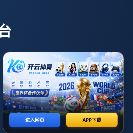
产品展示
新闻资讯
联系我们