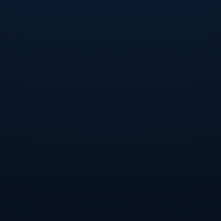
被迫解散或重组。而近期，关于**天津津门虎**面临解散的传闻更是让
的球员转会机会。本文将深入探讨这一现象，以及背后潜藏的原因和可能