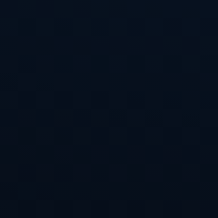
首先，我们要明确目前天津津门虎所面临的困境。尽管他们
地浮出水面。对于其他俱乐部而言，这是一个**获得优秀球
*球员市场的巨变*
在足球界，球员的变动对市场意义重大。一支球队解散后，