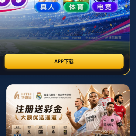
等著津門虎解散！曝多支球隊盯上天津津門虎球員.
发布时间：2026-07-07T20:28:50+08:00