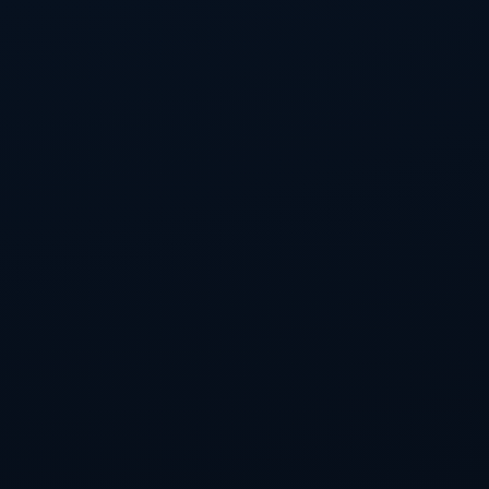
面临严峻的财政危机。这种情况下，“解散”的谣言不可避免
来，类似的情况并不少见。例如，2019年，某知名俱乐部