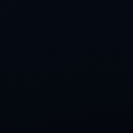
继续在球场上发光发热。而对于市场而言，每一次转会浪潮都
图的布局。对于广大球迷和投资者而言，保持关注、灵活应对