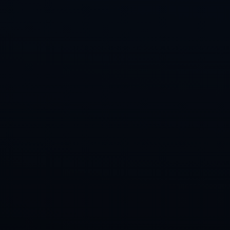
天津津门虎拥有广泛的球迷基础，他们对球队可能的解散感
伴随着大量的关注和讨论，**市场行情**也往往因此而变动
综上所述，关于天津津门虎可能解散的消息无疑搅动了整个
无疑是当下的明智选择。
上一篇：加納國奧隊球員確診新冠 計劃與日本隊熱身.
下一篇：B費單賽季13次打進點球 進球數追平蘭帕德.
友情链接 :
新币娱乐
联系方式
0411-6694562
传真：0411-6694562