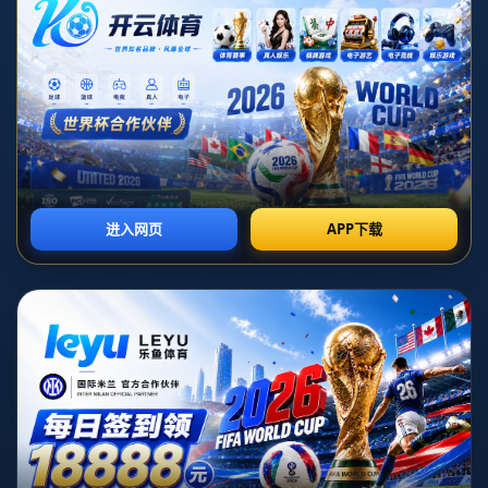
**2022世界杯墨西哥简介**
每逢世界杯，全球无数球迷热情高涨，期待支持他们所
钟爱的球队。在2022年卡塔尔世界杯上，墨西哥队再次
成为关注的焦点。这支队伍不仅历史悠久，而且在国际
赛场上多次创造佳绩。本文将为您深入解析墨西哥在
2022世界杯上的准备和表现，以便您全面了解这支队伍