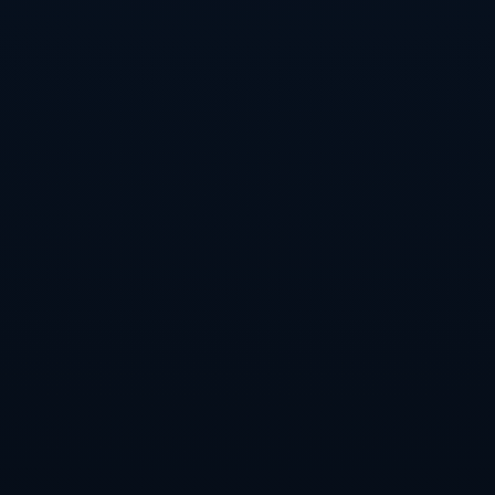
在墨西哥的阵容中，几位关键球员备受瞩目。他们的发
挥可能决定比赛的最终结果。赫克托·埃雷拉（Héctor
Herrera）作为中场核心，以其出色的控场能力和精准的
传球而闻名。锋线“杀手”劳尔·希门尼斯（Raúl
Jiménez）则是墨西哥在前场的最大威胁之一，他的控
制球和得分能力是球队无法忽视的利器。
同时，年轻球员如迭戈·莱内兹（Diego Lainez）正成为