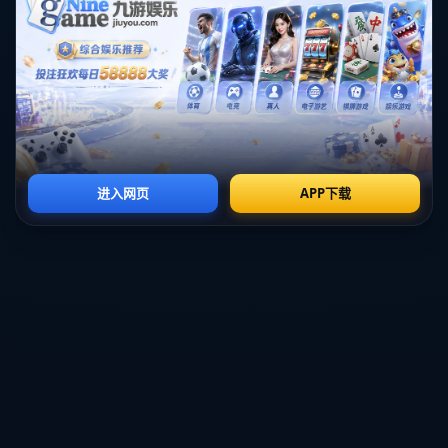
**足球竞技的魅力**
海港与泰山两队，作为中国顶级足球联赛的佼佼者，每
每相遇，总能碰撞出绚丽的火花。球员们在赛场上奋力
拼搏，从防守到进攻，每一个细节都在争夺胜利的希
望。激烈的攻防转换，精彩的破门瞬间，都是足球魅力
的体现。
在**此次比赛**中，泰山队的中场组织者凭借其敏锐的
意识和精准的传球，多次突破海港队的防线。虽然海港
队防守顽强，但最终无法阻止泰山队的前锋在比赛结束
前的一记绝妙进球，赢得了比赛的胜利。这种高水平的
竞技表现，不仅展现了球员的实力，也令场内外的观众
热血沸腾。