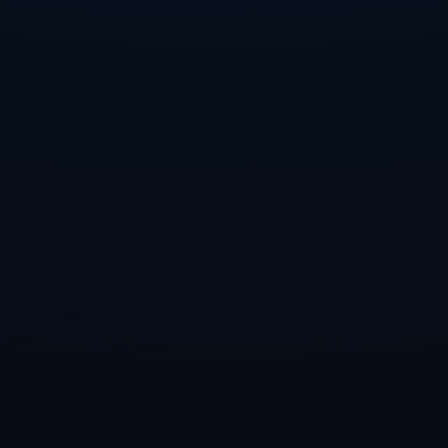
**新裁判时代的来临**
伴随着足球运动的发展，裁判这一角色也在经历着变
革。新时代的裁判不仅依赖于个人的经验与判断，还结
合了现代科技的辅助。麦麦提江身上，我们看到了新一
代裁判的风貌：他们更加灵活、智慧，能够更好地把控
比赛的节奏和方向。