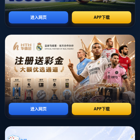
在一场激烈异常的比赛中，麦麦提江对一个关键手球的
判罚展现了他卓越的裁判技巧。当时，两队比分胶着，
任何一个判罚都可能改变比赛的走向。他冷静观察，通
过与边裁的协作，最终判定为无意手球，比赛维持了原
状。这一判罚不仅避免了争议，更赢得了球迷们的普遍
赞誉。