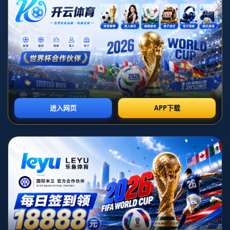
# 多特蒙德青训总监强调未来足球：重要的不仅是技
术，更是决策力
在现代足球飞速发展的背景下，比赛不再只是技术与体
能的对抗，而是智慧与意识的较量。**多特蒙德青训总
监的一段话**在足球界引发热议：“未来的足球将更加
注重球员的决策能力，这才是真正能决定胜负的关
键。”这不仅揭示了足球新趋势，也为未来青训和球员
培养指明了方向。
## **技术固然重要，但决策力是比赛“胜负手”**
过去，技术和体能是球员立足于职业赛场的基础。然而
随着现代足球的节奏越来越快，单靠技术已无法满足球
队对球员的全部要求。**多特蒙德青训总监指出，技术