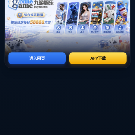
练中经常使用一种被称为“情境模拟教学”的方式，让年
轻球员在复杂的比赛场景中做选择。
例如，教练在训练中设置多个动态情境，如**逼抢与反
逼抢、快速转换进攻防守**等，目的不是让球员展示炫
酷的技巧，而是要求他们在最短时间内做出*合理的应
对*。这种注重决策逻辑的训练，使他们能够在比赛中
面对复杂局势时从容不迫。
此外，教练团队利用数据分析与影片复盘，帮助球员回
顾他们在比赛中做出的每一次关键决定。通过这样的方
式，球员逐步形成判断力，并学会在高压环境下快速权
衡利弊。
## **案例：贝林厄姆的赛场智慧**
说到多特蒙德青训的成果，不得不提**英格兰中场贝林