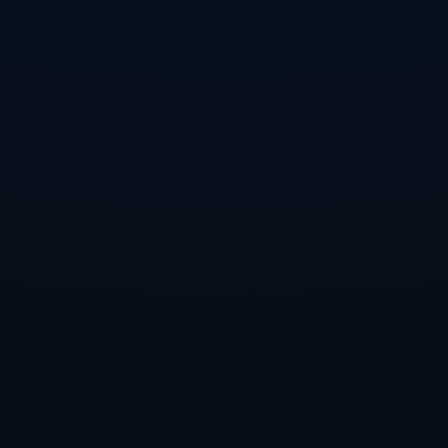
厄姆**。这位在场上司职中场的年轻天才从未以“花哨
技术”见长，但其赛场阅读能力和快速决策使他迅速崭
露头角。
无论是传球时机的选择，还是关键区域的跑动，贝林厄
姆总能在瞬间**捕捉最佳选项**，并通过优异的执行力
将其转化为得分机会。在与曼城的一场欧冠关键较量
中，贝林厄姆面对对手的高压逼抢，没有选择复杂的盘
带过人，而是果断横传给已跑出空位的队友，随后快速
向前插入禁区，最终帮助球队形成进球机会。这种冷
静、高效的“赛场大脑”正是*决策力优先于技术表现*的
最佳写照。
## **培养决策力的最终意义**
足球是一项团队运动，个体的**决策行为**往往决定着