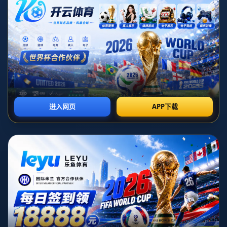
**艾克森：仍希望代表国足参赛的执着与梦想**
在足球的世界里，坚韧与梦想是每一个球员最纯粹的动
力来源。而**艾克森**，这位曾经在中国足球超级联赛
中大放异彩的巴西裔球员，更是以他的坚定信念和无畏
追求，让无数球迷为之动容。如今，艾克森再次表达了
他希望代表**国足**参赛的强烈愿望，并透露自己对**
亚洲杯夺冠**的渴望。这不仅牵动了许多球迷的心，也
成为媒体聚焦的热点话题。
*艾克森在中国足球界的影响力*毋庸置疑。他是中国国
家队历史上首位非血缘归化球员，并且在广州恒大效力
期间屡次为球队斩获重要胜利。当初的归化进程无疑是
一场史无前例的尝试，而艾克森也用了实际表现证明了