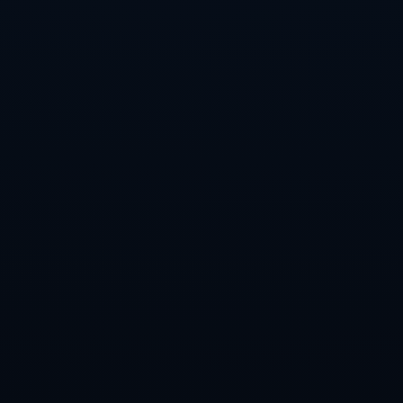
然而，艾克森实现这一愿望并非易事。首先是状态保持
和伤病管理问题。纵然技术出众，但年过三十的他在体
能上相较于年轻球员还是存在劣势。因此，尽量避免伤
病并保持良好竞技状态是他需要克服的挑战。其次是球
队的融入问题。国足需要时间来磨合，以便在大赛上展
现出色的团队配合。
再者，看看其他国家队的归化球员，诸如日本的道格拉
斯和卡塔尔的阿尔莫兹·阿里，他们在适应新环境和语言
后的表现依旧出色，无疑为艾克森提供了宝贵的典范支
持。一旦艾克森能够成功融入球队并与大家形成默契，
中国队的整体实力必然能大幅提升。