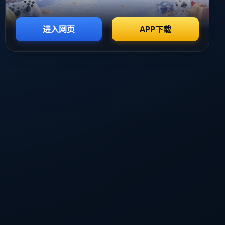
的上場時間與穩定的環境，以便進一步發揮自身潛力。
在皇馬獲得穩定的出場機會選擇轉會國際米蘭，並在新球隊中脫穎
峰。
或站上更高的舞台奠定堅實基礎。
，不得不選擇租借甚至轉會，來尋求更適合自己的發展機會。