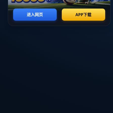
**這些經驗豐富的老將以及年輕的卡馬文加、楚阿梅尼和巴
---
### **離開皇馬或是更成熟的職業選擇**
對於尼科-帕斯來說，選擇離開皇馬可能並非壞事，反而是
類似的案例可以參考**阿什拉夫-哈基米（Achraf H
而出，最終成為世界級右後衛。同樣，**馬科斯-略倫特（Marc
尼科-帕斯若選擇效仿上述例子，他完全有可能在中小型俱
---
### **皇馬的戰術安排與帕斯的困難**
從戰術層面來看，皇馬的教練團隊通常更傾向於依賴即戰力。