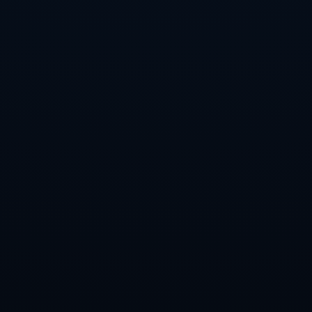
存在某些不匹配之處。他偏向於組織型中場，更加重視傳控與串聯，而皇
框架。
自信心甚至可能受到影響，進一步限制了他的成長上限。
的未來都值得期待。他擁有極高的天賦，只需要一個能夠支撐其發展的