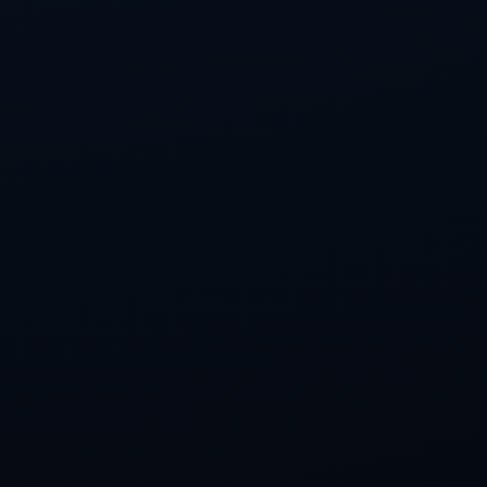
家馬德里現有的陣容和比賽方向則更注重快速反擊及運動能
舞台。而這一次他做出的重要選擇，或許會成為改變職業生涯