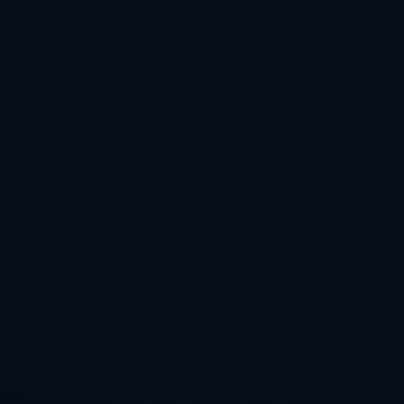
等豪门相比显得暗淡无光。在穆帅的带领下，罗马不仅
找回了在国际赛场上的竞争力，还重新点燃了球迷们的
希望。
---
### **穆帅的矛盾特质：短期低迷与长期优化的体现**
值得注意的是，穆里尼奥的风格一直有一个鲜明的特
点：擅長**淘汰賽制的比賽**，而在長期聯賽中则偶有
波动。其战术更倾向于压榨球员潜力、设计针对性的策
略，在关键时刻打出奇效。例如，在2021-22赛季，穆
帅通过巧妙的防守反击战术，大破當時實力不俗的费耶
诺德，成功奪冠。这种“锦标赛型”的战术特质也让穆帅
在联赛中的表现显得更加“黯淡”。