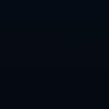
尽管穆帅本赛季的联赛表现并不尽如人意，但他带领罗
马连续闯入欧洲赛事决赛——这一壮举无疑为球队注入
了久违的底蕴和自信。**罗马的双重纪录不仅是穆帅能
力的集中体现，也从侧面揭示了一支球队在复兴过程中
的两面性：短期阵痛与长期积淀并存**。
对于罗马和穆帅而言，也许这仅仅是新的起点。