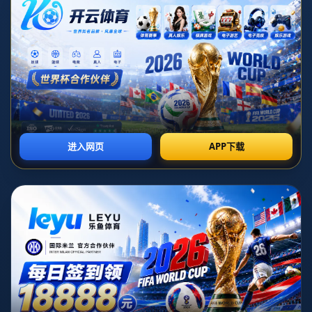
### 穆帅的双重"纪录"：執教生涯最差開局與羅馬連續
歐戰決賽的矛盾現實
穆里尼奥，这位被誉为“狂人”的傳奇教練，不僅站在了
歐洲足壇的歷史舞台中心，也經歷着成就與挑戰的雙重
考驗。在2023-24賽季，穆里尼奥帶領羅馬隊創下了其
執教生涯中的**最差聯賽開局**，這不僅引發了大量討
論，也讓外界開始對他是否“過氣”產生懷疑。然而，在
另一個層面上，羅馬在他的執教下卻實現了一項前所未
有的成就——連續兩年闖入歐戰決賽。兩項截然不同的
紀錄，為穆帅的执教风格与影响力提供了值得深思的討
論空間。
---