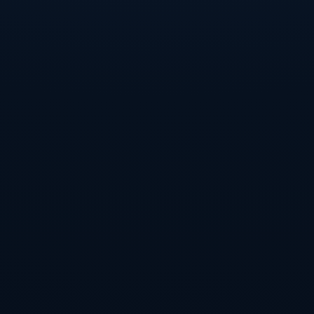
在過去的兩個賽季中，穆帅帶領羅馬分別殺入了2021-
22賽季欧协联决赛和2022-23賽季欧联杯决赛。其中，
罗马成功夺得欧协联冠军，成为歷史上第一支贏得這項
新賽事冠軍的球隊。而在欧联杯决赛中，虽然遗憾败给
塞维利亚，但球队整體表现顯示出穆帅在淘汰賽中的絕
對优越。
穆里尼奥執教羅馬的歐戰成功也讓外界重新审视這位老
將的技艺。**连续两年进入欧洲赛场决赛，這是羅馬歷
史上前所未有的記錄**。自1950年代以來，這支意大利
球隊在歐洲足壇的成績有限，尤其是与尤文图斯、米兰