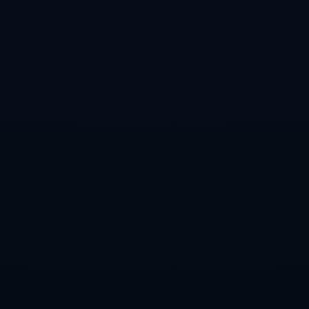
穆里尼奥這種**成就与失意共存的特质**，讓他成為足
壇一個无可复制的存在。他既无法避免現階段羅馬在聯
賽中的困難局面，但同時又给予球队一些難以被量化的
无形价值，比如**心理优势**和**冠军气质**。
---
### **总结：罗马的未来如何看待穆帅影响力？**