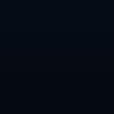
分鐘進球被吹越位.