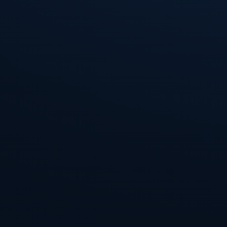
在最近的歐洲賽事中，喬爾吉尼奧·維納爾杜姆以他卓越的
際足壇上日益增長的影響力。
維納爾杜姆這位**來自荷蘭的中場球員**，憑藉其出色
不可或缺的一環。他的全能性質和敏捷思維，讓他在比賽中
**維納爾杜姆的重要性不僅限於數據上**，他在場上的
的能力在當今足壇尤為珍貴，尤其是在競爭日益激烈的歐洲
在過去幾年中，多場賽事中都有維納爾杜姆的身影，尤其是
並在適當時機為球隊贏得關鍵分數。
這次維納爾杜姆獲頒"全場最佳"的殊榮，表面上看來是個
態度和對足球的熱愛。
值得一提的是，維納爾杜姆的成功故事對於年輕球員來說，
真正關鍵。