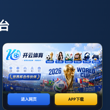
产品展示
新闻资讯
联系我们