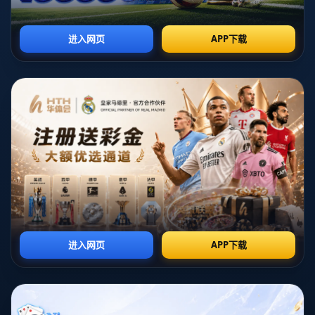
對手國際米蘭的積分差距，而國際米蘭則試圖通過一場
勝利来超越榜首。
比賽中，**國際米蘭的鋒線搭檔盧卡庫與勞塔羅表現依
舊穩定**，尤其是盧卡庫憑藉其強大的身體素質和犀利
的突破多次撕裂對手防線。最終，國際米蘭以2-1的比
分擊敗AC米蘭，一舉奪下意甲榜首之位。這場比賽不僅
再次彰顯了盧卡庫作為意甲頂級射手的價值，也體現了
孔蒂對球隊戰術的高超調教能力。
---
### 羅馬與尤文圖斯：勝負之外的故事
另一場萬眾矚目的焦點戰是**羅馬主場迎戰衛冕冠軍尤
文圖斯**。此役尤文的核心C羅再次成為場上的關鍵人