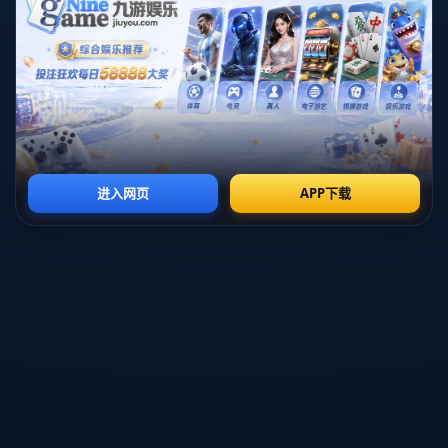
在這場比賽中，**李添榮全場砍下21分**，扮演了上海