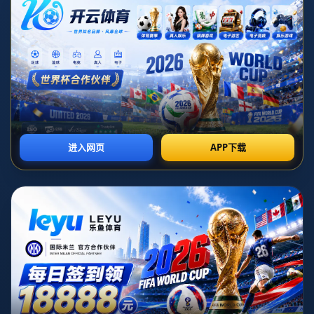
发布时间：2026-07-07T20:28:50+08:00
**上海隊狂勝四川，明星球員全線爆發引關注**
在2023年CBA聯賽的一場焦點之戰中，**上海隊以
136:100大勝四川隊**，創下單場36分的巨大分差。本
場比賽中，上海隊三大核心球員——李添榮、王哲林與