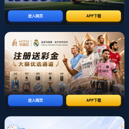
薩姆納——展現了極強的進攻火力，分別貢獻21分、17
分（外加10個籃板）和24分。他們的亮眼表現不僅幫助
球隊取勝，還將這場比賽推向熱門話題榜。本篇文章將
深入解析上海隊的勝利之道及三大明星球員的表現。
### 李添榮穩步崛起，大心臟球員的最佳寫照