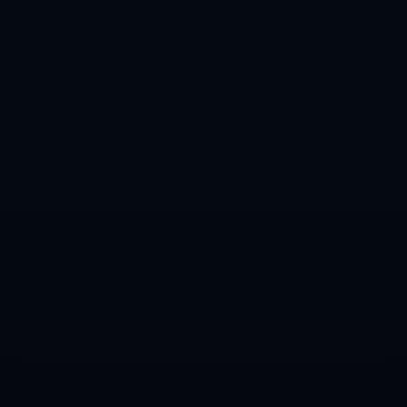
上一篇：楊政在17折補測中未能通過，平均成績為66.64秒.
下一篇：鮑威爾尋求暫時離隊回國修養 完全康復後將重返俱樂部.
联系方式
0411-6694562
传真：0411-6694562
客服QQ：320425576 邮箱：admin@wap-xinbi.com