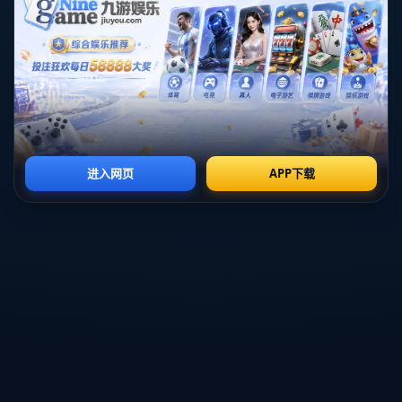
大连人坐拥主场之利，开场后迅速采取高压逼抢战略，
希望通过早早破门来掌控比赛节奏。然而，重庆两江竞
技稳如泰山的防守策略有效地化解了大连人的多次进
攻。比赛进入下半场后，场上的平衡被打破。第68分
钟，重庆队的“大摩托”费尔南多在右路送出一记精准的
**传中**，撕开了对方防线，为队友冯劲送上助攻。冯
劲不负众望，头球破门，**完成了本场唯一入球**。
**关键词：大摩托、助攻、冯劲**
作为重庆的关键球员，费尔南多的助攻再次证明了他在
球队进攻体系中的重要性。他总能在关键时刻以灵动的
跑位和精准的传球造就良机。不仅本场比赛，他在整个