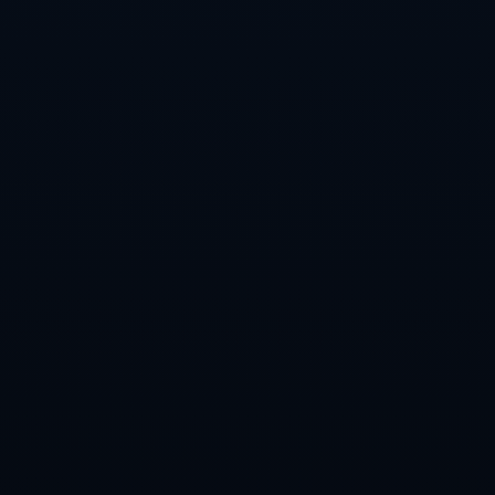
通过剖析大连人对阵重庆两江竞技的比赛，球迷可以看
到**球员个人能力、战术布置、以及临场水平**在比赛
中的重要性。相信在接下来的比赛中，两队都将吸取经
验，为争取更好成绩而努力。