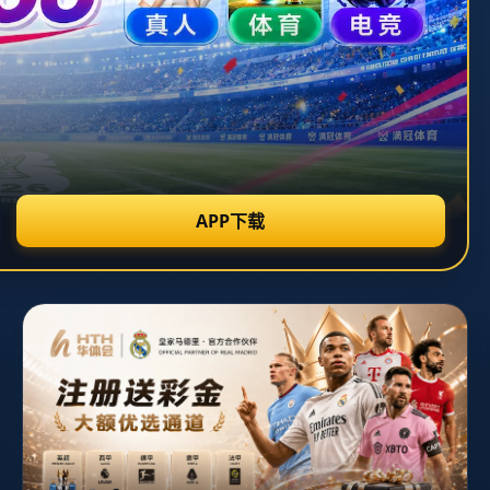
21-22賽季英超聯賽第25輪比賽集錦.
发布时间：2026-07-07T20:28:50+08:00
一直是球迷熱議的話題。**本賽季，第25輪比賽再次掀起了一場場激烈的
勝讓球迷再次見識到他們的強勁實力。**比賽中，斯特林表現搶眼，上演了
保持每位球員的最佳狀態。
射門數方面一直處於聯盟前列。正是這種壓制力，使他們在與"升班馬"諾里