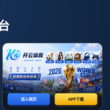
产品展示
新闻资讯
联系我们