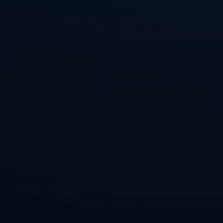
---
### 焦點比賽三：曼聯受困，切爾西回歸正軌
與榜首爭奪相關的比賽中，曼聯和布萊頓的比賽也吸引了大量
暴露了蘭尼克執教期間防守上的漏洞，同時也反映出曼聯在
相比之下，切爾西則迎來了久違的勝利。他們以2-0擊敗
利有助於藍軍再次穩固聯賽第三的位置，並在爭冠路上保留