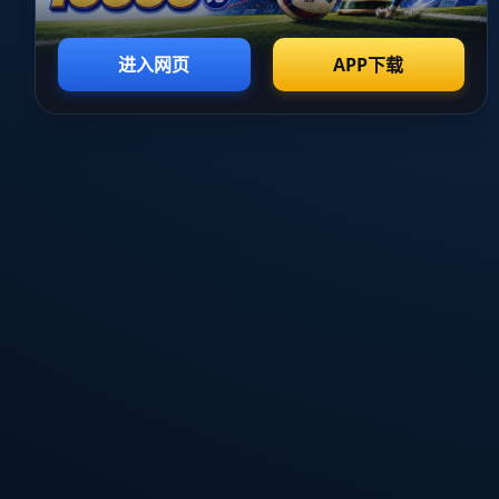
---
### 焦點比賽二：利物浦與熱刺的火力全開
在另一場廣受關注的對決中，**利物浦與托特納姆熱刺聯
最終驚險取勝，不僅捍衛了安菲爾德的主場優勢，也為他們