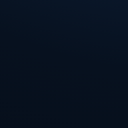
這場比賽的亮點，除了進球數目外，還包括克洛普與孔蒂在
戰術笑到了最後。