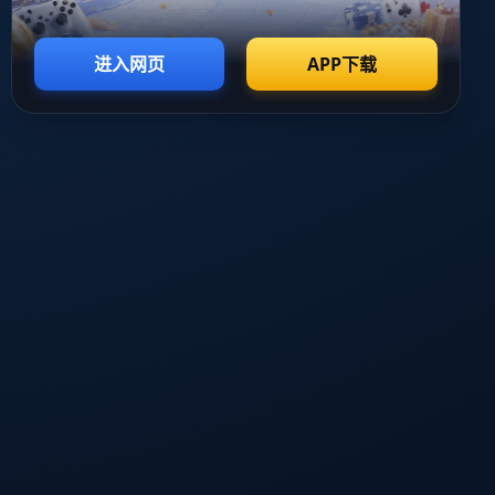
興慜分別為各自球隊梅開二度，帶來了一場進攻盛宴。利物浦