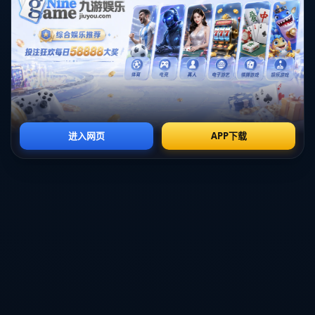
皇馬準備在合同中明確規定：如姆巴佩未來選擇加盟帶
有沙特背景的俱樂部，需支付12億歐元的解約金。這一
天價條款不僅限制了姆巴佩可能的轉會選擇，同時***
彰顯了皇馬對他長期效力的信心及期望***。
這份12億歐元的條款，可以視作皇馬對抗財力雄厚的沙
特聯賽、亦或PSG的“防禦性手段”。眼下的沙特聯賽正
不斷吸納國際球星，透過高薪挖掘歐洲一流人才，試圖
重塑國際足壇生態。因此，為保護球隊核心球員不受外
部誘惑，這樣的條款勢在必行。
### 案例剖析：學習自梅西與內馬爾經歷
皇馬此舉不禁讓人聯想到過去幾年的其它類似案例。比
如，***梅西***在巴黎聖日耳曼效力期間，亦一度收到
沙特聯賽邀約，開出的年薪據悉高達4億歐元。不過，