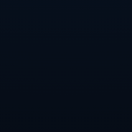
梅西最終選擇美國職業足球大聯盟的邁阿密國際，規避
了聲名日益高漲的沙特市場。同樣，內馬爾則接受了高
額合約，選擇加盟沙特的希拉爾隊。
上述案例表明，沙特財團的策略以誘人的報酬為基礎，
是傳統豪門球隊的巨大威脅。相比之下，皇馬以合同形
式設下“天花板”，提早為姆巴佩的潛在去向控制風險，
無疑是更為謹慎且明智的做法。