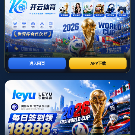
**皇馬為姆巴佩新合同加入12億歐“反沙特”條款做準
備！**
隨着現代足球市場的激烈競爭和資金的層層涌入，球員
的合同條件及附加條款已經成為各大豪門精心設計的重
要環節。***皇家馬德里（簡稱“皇馬”）***執意將**法
國巨星基利安·姆巴佩**招致麾下，而傳聞中12億歐元
的“反沙特”條款更是引發熱議。這份條款的出現，某種
程度上顯示了皇馬對抗中東背後資本力量的戰略考量，
更突顯了姆巴佩在未來足球版圖中的重要性。
### 新合同中的“反沙特”條款：何為核心？
所謂“反沙特”條款，主要針對某些背靠沙特財團的豪門
球隊而言，特別是***沙特職業聯賽***中逐漸雄霸市場