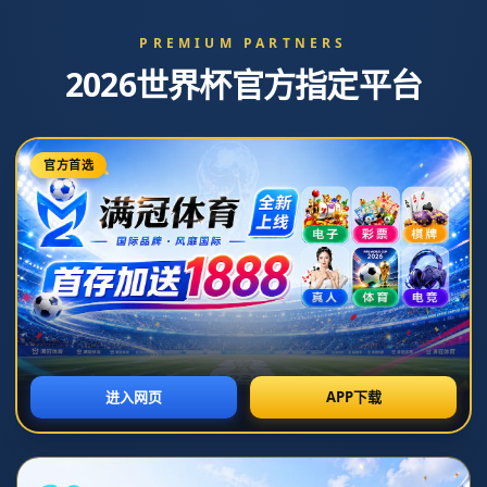
官方：36歲前阿森納後衛蒙雷亞爾退役.
发布时间：2026-07-07T20:28:50+08:00