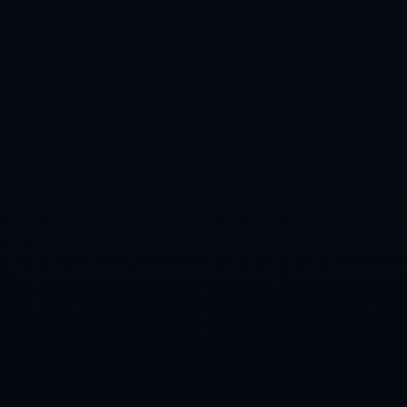
要头顶光环的巨星，更需要那些默默无闻、忠于职责的
拼搏者。
上一篇：C羅相比足球更喜歡看拳擊這讓我學會如何移動.
下一篇：西甲第37輪赫塔菲0-0巴塞羅那 布斯克茨復出德佩傷退.