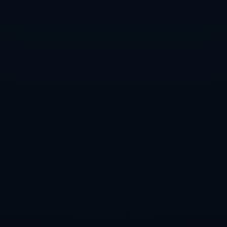
款，无疑将大大增加巴萨顺利引入B席的成功率。
从曼城的立场来看，他们势必不愿看到这样一位关键球
员转会，尤其是在与其他欧洲豪门竞争力日益加大的背
景下。然而，考虑到球员个人的职业发展意愿以及与俱
乐部达成的协议，曼城方面可能需要面对现实。*瓜迪
奥拉*曾公开表态希望B席留队，但也明确表示，如果球
员本身希望寻求新的挑战，他也不会强求。
在之前类似的案例中，内马尔当年便是通过解约条款从
巴塞罗那转会至巴黎圣日耳曼。这一解约条款达2.22亿
欧元，不仅完成了转会，也创下历史记录。这种情况
下，解约条款的存在对各方利益的重新调整、商业价值
的重新评估都发挥了重要作用。巴塞罗那如何看待B席
合同中的这一潜在条款，以及如何利用此条款进一步规