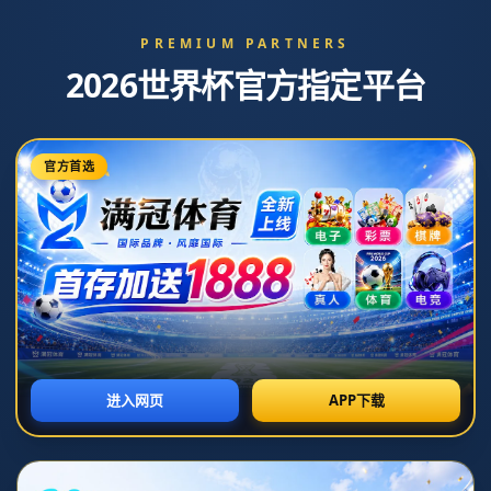
阿邦拉霍：B席合同或設有解約條款 以便
明夏加盟巴薩.
发布时间：2026-07-07T20:28:50+08:00