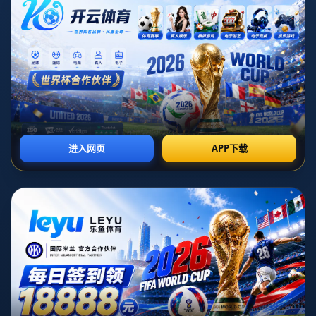
**阿邦拉霍：B席合同或设有解约条款 以便明夏加盟巴
萨**
在足球转会市场上，各大俱乐部的运作总是让人充满期
待和好奇。最近，关于曼城球星贝尔纳多·席尔瓦（B
席）的未来，曝出了一条引人注目的新闻。前英格兰球