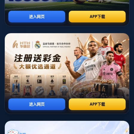
**霍奇森的领导力与影响力**
罗伊·霍奇森，作为一位经验丰富的教练，自他上任以
来，对水晶宫队的组织和战术都进行了显著的改进。**
他以出色的战术策略和坚定的领导力**使球队在关键比
赛中稳步发展。然而，随着霍奇森年事渐高，水晶宫也
在思考长远的主教练接班计划，以保证球队的未来不受
到年龄因素的影响。