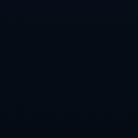
情况时，可以提供一些宝贵经验：**选择合适的主教练
需要关注的不仅仅是眼前的成绩，更重要的是长期的适
配性。**
**基层支持的力量**
与此同时，水晶宫的决定也离不开对球迷和俱乐部管理
层的考量。霍奇森在球迷中拥有良好的声誉，他的领导
让球迷们对水晶宫的未来充满信心。若俱乐部决定让霍
奇森继续留任，这一举动可能会进一步稳固霍奇森在球
队和球迷心目中的威信。
作为一家追求长期发展的足球俱乐部，水晶宫必须在当
前和未来之间找到一个平衡。**无论是继续信任现有的
霍奇森，还是选择新的人选作为领路人，俱乐部都需要
一个能带领球队逐步进步的坚定领导者**，以确保在激