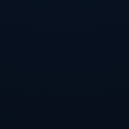
**多位候选人的考量**
水晶宫目前正在评估多位潜在的主教练候选人，**其中
包括了一些在国际舞台上取得出色成绩的年轻教练**。
这些候选人以他们的创新思维和灵活的战术而闻名，他
们的到来可能为水晶宫带来新的气息和竞争力。然而，
在选择过程中，俱乐部必须权衡年轻教练的潜力与霍奇
森带来的稳定性之间的关系。
*在选拔过程中，水晶宫需要考虑的不仅仅是教练的专
业能力，还有他们是否能合适地融入俱乐部的文化和理
念。*这是因为，尽管战术和比赛结果对于一个足球俱