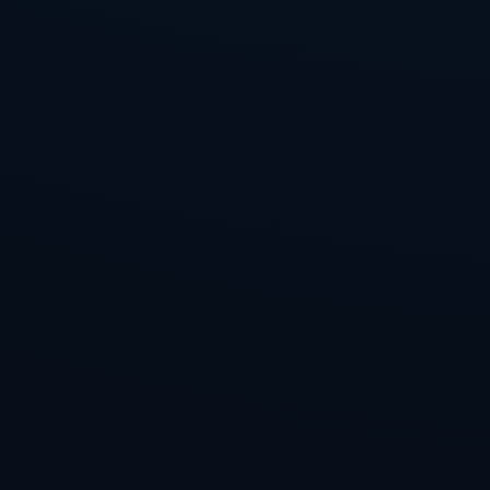
例如，夏季剛簽下2.6億美元合同的安東尼·愛德華茲，就
的策略。
---
### **案例對比：為何塔圖姆能登頂？**
與眾多頂薪合約對比，塔圖姆的3.15億美元之所以能登
雖然也拿下標志性的2億合同，但在帶隊成功層面有所差距
**塔圖姆具備了 “硬核心+穩定成績”的綜合條件**，這
員市場的價值天花板。
---
### **震撼的合同背後，NBA的未來走向**
看似令人咋舌的合同其實反映了NBA的整體商業邏輯。對於