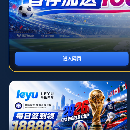
年度最
**年度最震撼合同榜單出爐！2億僅是起步，塔圖姆以3.15億
每年的NBA自由市場總能掀起一波熱潮，而今年也不例外！**
下聯盟歷史紀錄，穩居榜首。“2億美元只是起步”的現象讓人
---
### **3.15億！塔圖姆刷新歷史，球星價值進一步飆升**
作為凱爾特人隊的當家球星，塔圖姆的表現可謂有目共睹。202