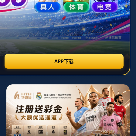
震撼合同榜單出爐 2億僅是起步 塔圖姆以3.15億登
发布时间：2026-07-07T20:28:50+08:00
登頂紀錄**
2023年的合同榜單**再次刷新球迷對球員價值的理解，尤其是波士頓凱爾
不禁感慨，NBA變天了，“大合同時代”真的來了。
2-2023賽季，他場均貢獻高達30.1分，外加8.8籃板和4.6助攻，