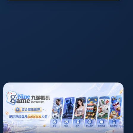
頂紀錄.
特人核心傑森·塔圖姆，他以**3.15億美元**的天價合同創
不僅帶領球隊重返季後賽，更鞏固了他作為聯盟超級巨星的地位。