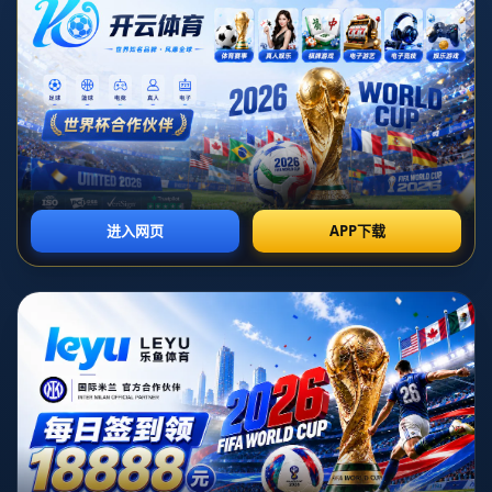
在2022/23赛季欧洲冠军联赛的小组赛阶段，拜仁慕尼
黑以2-0战胜国际米兰，从而成为**本赛季六战全胜球
队之一**。这一成绩无疑加深了人们对拜仁在欧洲足坛
不可撼动地位的印象。对于一个众星云集、战绩辉煌的
俱乐部来说，欧冠半程的卓越表现令人瞩目。那么，拜
仁是如何保持这样优秀的战绩的呢？
**拜仁慕尼黑的深厚底蕴**
拜仁慕尼黑之所以能在本赛季欧冠小组赛中取得**六战
全胜**的傲人战绩，离不开他们一贯以来的深厚底蕴和
实力雄厚的球队阵容。从门将位置的诺伊尔到前锋线上
的穆勒和莱万多夫斯基，拜仁可谓人才济济，这使得他
们能够以绝对优势掌控比赛。在与国际米兰的比赛中，