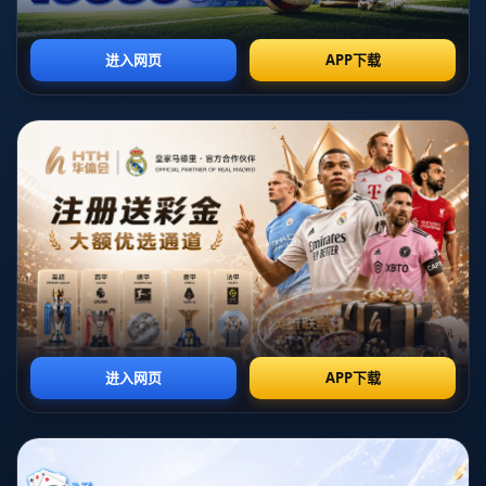
蒂博·库尔图瓦自从2018年加盟皇家马德里以来，一直
是球队不可或缺的一员。他的身高、反应速度和扑救能
力，使他成为球门前的一堵“墙”。在2020-2021赛季，
他帮助皇马赢得了西班牙甲级联赛的冠军，并多次入选
最佳阵容。**库尔图瓦在比赛中的稳定表现和关键时刻
的神勇扑救**，让他成为了当今足坛最令人敬畏的门将
之一。
**续约的重要意义**