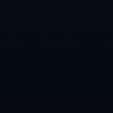
续约不仅仅是对球员能力的认可，也反映出一个俱乐部
对自身未来的规划和信念。蒂博·库尔图瓦续约至2026
年，不仅增强了皇马的后防线，更是为球队的未来注入
了信心与活力。对于库尔图瓦而言，则是继续证明自己
是世界最佳门将之一的机会。把握未来，这就是皇家马
德里的精髓所在。