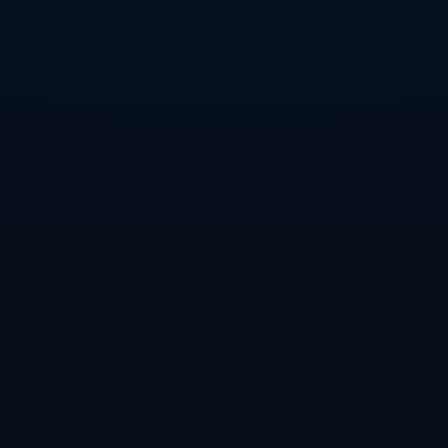
从战术角度看，伊斯科将给贝蒂斯带来更多可能性。作
为一名*技术型与创造型*中场，他能够为球队在中场创
造更多的控制力和层次感。他出色的*视野和精准传球
*，可以连接贝蒂斯的中场与锋线，尤其是在快节奏的
反击中找到破敌的关键机会。
例如，当贝蒂斯在面对豪强如巴萨、皇马时，经常因为
中场失控而难以组织起有效的进攻。伊斯科的引入无疑