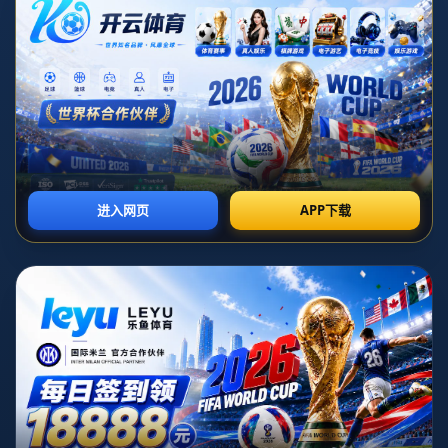
**皇家贝蒂斯免费签下5届欧冠得主伊斯科：荣誉与希
望的交汇**
当伊斯科，一个曾经主宰欧洲舞台的顶级中场，以“自
由球员”身份加盟皇家贝蒂斯时，这无疑震惊了整个足
球界。这不仅是一次简单的引援，更是一个象征：这位
5次欧冠冠军得主或将在塞维利亚的绿白球队重新书写
自己的职业生涯篇章。本文将深入解析这次签约对伊斯
科和皇家贝蒂斯的深远影响，探讨这名曾经的天才中场
如何帮助球队实现新的飞跃。
### **伊斯科：天赋与争议并存的球场艺术家**
伊斯科的名字早已铭刻在世界足球的荣誉榜上。他在皇
家马德里的9年时光中，是球队中场的重要一员，以其*