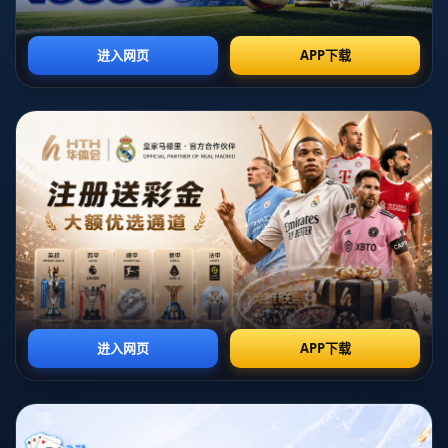
培訓理念和教練資源方面都有著領先的優勢。註冊“廣
州恒越”俱樂部，進一步表明了恒大對青訓的重視，並
試圖以此作為重建俱樂部榮耀的起點。
在未來賽事規劃中，“**廣州恒越**”有望成為一支由足
校年輕球員組成的隊伍。他們將以中冠聯賽作為練兵
場，積累實戰經驗，鋪墊成長道路。這一舉措不僅能讓
年輕球員實現從學校到職業聯賽的平穩過渡，同時也為
國內足球人才的選拔提供了更系統的框架。
---
### **中冠聯賽：基層聯賽的跳板**
**中冠聯賽**雖然定位於中國職業足球的第四級別，但
其在青訓體系和基層足球發展中的重要性不容忽視。事