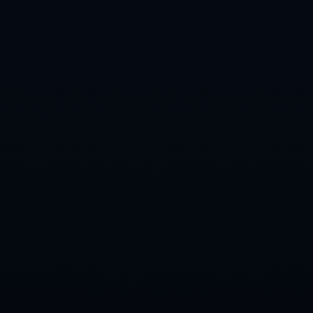
然而不可否認的是，**“廣州恒越”俱樂部的成立是一個
積極的信號**。它不僅展現了廣州恒大對中國足球的長
期投入，也可能為國內其他俱樂部提供寶貴的經驗啟
示。
上一篇：沙奇裏 出生於科索沃的利物浦邊鋒.
下一篇：丘庫埃澤：若為金錢謀求早已前往沙特 母親盼我學醫 薪資超千萬.
联系方式
0411-6694562
传真：0411-6694562
客服QQ：320425576 邮箱：admin@wap-xinbi.com