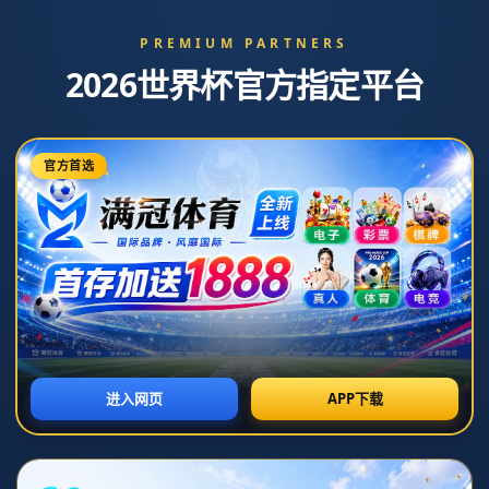
國米開始尋找新門將！曼聯有望簽下奧納
納頂替德赫亞！.
发布时间：2026-07-07T20:28:50+08:00