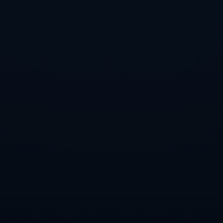
對於國米而言，選擇新門將不僅僅是出於眼前戰術的需
求，更是著眼於球隊未來的長期穩定。**做好提前佈
局，讓新人與現有球員進行磨合，將是提升整體戰鬥力
的重要手段**。此前，國米已在年輕門將市場中進行多
次嘗試，包括考察法甲與西甲聯賽的一些新秀，以在激
烈的賽程中獲得更多選擇。
在分析市場數據和球員能力的同時，國米也必須考慮到
球員的適應性和忠誠度。成功引進合適的人選將大大提
高國米在聯賽和歐冠賽場上的競爭力，尤其是在意甲面
對尤文圖斯和AC米蘭的壓力下，穩定的後防配備至關重