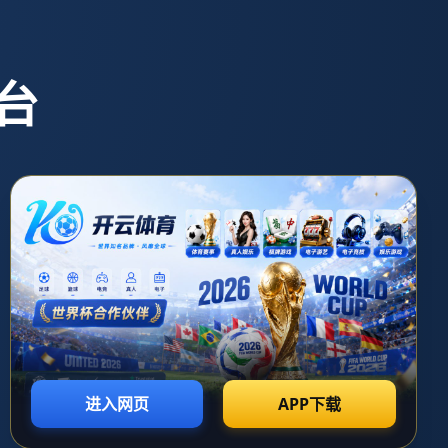
产品展示
新闻资讯
联系我们