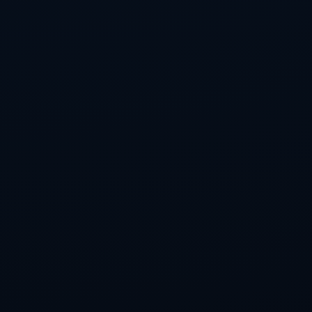
西在攻防两端都占据了绝对优势。尽管莱斯特城在近期英超赛