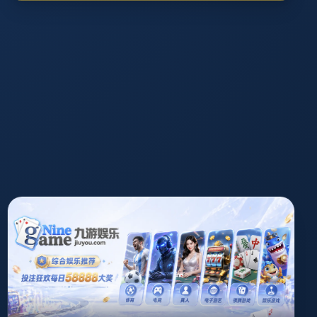
建功.
戈洛·坎特。他不仅在中场组织进攻，还上演了令人惊叹的一