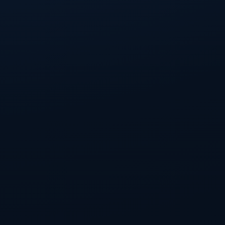
的球员，在比赛进行到第63分钟时登场。他仅用了15分钟，
西的胜利奠定了基础。