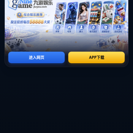
从这场比赛中，我们可以看到广东队在团结协作与个人
能力上的完美融合。尽管北京队也是一支实力强劲的队
伍，但面对**广东队的全面出击**，他们难以找到破解
之道。**徐杰、莫兰德和周琦**的三人组合无疑在本场
比赛中发挥了决定性作用。
这个*比赛案例*让人联想到往年**广东队与北京队的宿
敌之战**，双方每一次交锋都火花四射，攻防转换间充
满智慧与力量的对抗。而今年，通过持续的高水平发