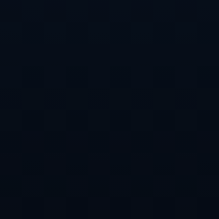
---
### **案例分析：門將調整的成功與失敗**
回顧足球比賽史上的門將更換事件，可以發現極端的案
例並不少見。例如，**藍軍切爾西在2019年聯賽杯決賽
中，時任主教練薩里試圖用替補門將卡巴列羅換下表現