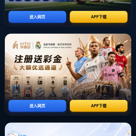
不得不面對數週的養傷期。而在這段時間裡，**曼聯似
乎沒有適合的人選來填補左後衛的空缺**。
**球隊陣容挑戰：無左後衛的戰術應對**
在肖缺陣的情況下，曼聯需要迅速找到解決方案。其中
一些選擇可能包括調整球員位置或者改變戰術佈局。比
如，可以考慮將右後衛轉到左側，或者使用中場球員的
防守技能來彌補。但是這些措施是否有效，則尚需時間
與實戰的檢驗。*曼聯主教練需要仔細衡量每一位球員
的優勢，以找到最佳陣容搭配*。
**案例分析：過去的應急措施啟示**
在足球歷史上，傷病導致的陣容變動屢見不鮮。*阿森
纳*在2017年經歷了一次類似的挑戰，當時主力後衛受