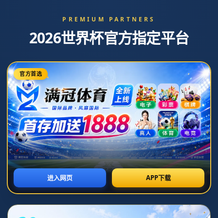
高亭宇男子500米排名第13位
发布时间：2026-07-07T20:28:50+08:00