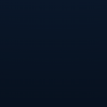
对于中国速度滑冰队来说，高亭宇的第13名具有一定风
向标意义。一方面，这说明中国队在男子短距离项目上
的整体实力仍然具备冲击世界前列的基础，能够稳定地
参与到世界杯高水平对抗中；但这也暴露了在短距离爆
发力、后程维持速度能力以及高强度密集赛程中的状态
管理上，还存在差距。随着国际滑联赛程安排日益紧
凑，各队的目标不仅是某一站的爆发，而是整个赛季的
稳定高水平输出，这需要科学合理的训练负荷分配和状
态调节。
赛后，教练组在接受采访时对高亭宇的表现做出了较为