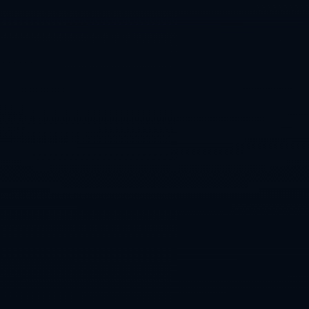
的过程中一点一滴争取来的。
从更长远的维度看，高亭宇在500米排名第13位，未必
是一件完全负面的事情。在奥运周期的前中段，很多顶
尖选手和传统强队都会选择在部分世界杯分站赛中进行
技术实验或训练周期调整，从而为真正的关键节点——