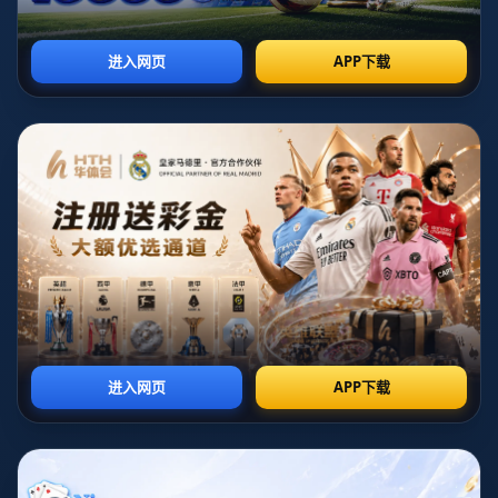
更因为他被视为中国男子短距离的领军人物，是整个队
伍在该项目上的风向标。此番站上起跑线，他依旧保持
着标志性的冷静与专注，但从起跑到途中滑行，再到冲
刺，细节上的些许偏差，还是在计时器上留下了清晰的
痕迹。
从技术层面看，高亭宇本场500米滑出了相对稳定的一
枪，起跑反应并不算慢，但爆发力并未完全释放出来，
起动阶段的前几步略显保守，未能在前100米建立足够
优势；进入第二弯道后，他的步频与线路控制趋于稳
妥，却缺少以往那种“咬牙拼到极致”的侵略感。最终成
绩定格后，排在第13位，这个名次虽谈不上失利惨重，
却远低于人们对一位奥运冠军的心理预期。在高水平对
抗日趋胶着的当下，男子500米往往是以百分之一秒、