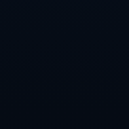
至于那名替补锋线，他的低迷则体现在对抗和决策两
端。上场后动作略显急躁，几次不必要的犯规不仅送对
手上罚球线，也打乱了本队既定轮换节奏。进攻端，他
在面对空位机会时显得犹豫，不敢果断出手，反而选择
持球运几下再勉强突破，结果不是被包夹就是被切球，
造成了本可以避免的失误。在这样一场比分胶着、每一
个回合都极具分量的比赛中，这种“不自信+不果断”的
组合非常致命，也解释了为何他在下半场几乎被教练组
“摁在板凳上”。