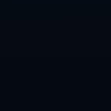
整体来看，火箭之所以能在客场以115比113险胜快船，
靠的不是一人神勇“天胡”般的爆发，而是在阿门·汤普森
满分表现的基础上，多名球员的合格发挥叠加出来的综
合实力。两位表现低迷的球员也给这场胜利蒙上了一丝
阴影——当比赛节奏进一步升级、对手防守更有针对性
时，火箭的轮换稳定性和心理承受力仍有不小提升空
间。对于一支年轻的球队而言，有瑕疵的胜利远远好过
漂亮的失败。阿门的全面爆发、六名队友稳扎稳打的