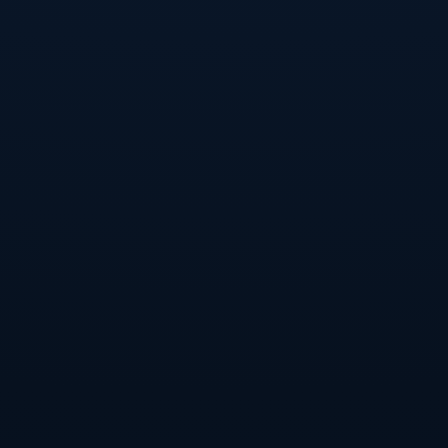
线，将球打到张本美和正手空档，连得2分以11比9惊险
拿下这一局。从技术层面看，这一局中王曼昱在战术执
行上的果断和关键分处理上的稳健，为她最终胜出奠定
了心理优势。
第四局，王曼昱完全将比赛节奏拉回到自己熟悉的轨道
上。她在相持中的出手更加坚决，尤其是反手位连续加
力压制，让对手几乎难以找到舒服的进攻点。在多拍拉
扯中，王曼昱通过节奏变化——时快时慢、时转时不转
——不断打乱张本美和的击球节奏。中局阶段，比分来
到6比3后，王曼昱一鼓作气，连得数分，以11比6轻松
再下一城，总比分4局战罢已经以3比1领先。从场面表
现来看，王曼昱在这一阶段的控制力几乎是碾压级别，
无论是落点调动、旋转控制还是防守反击上的衔接，都
体现出世界冠军的统治力。