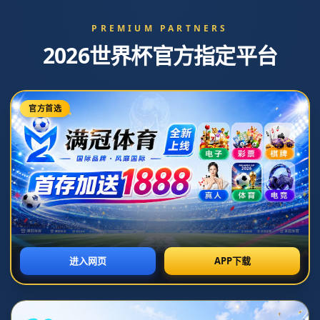
王曼昱4-2力克张本美和 挺进WTT总决赛
女单八强
发布时间：2026-07-07T20:28:50+08:00