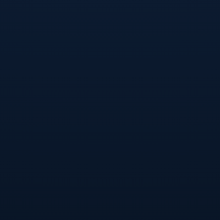
第三局可以说是整场比赛的转折点，两人从一开始便陷
入拉锯战。王曼昱明显加强了发球落点的隐蔽性，更多
采用奔长球结合短球侧旋的方式搅乱对手的节奏，在前
三板上找回了压制力。而张本美和延续了上一局“抢先
上手”的思路，只要接到稍微出台的短球，就果断起板
进攻。比分一路紧咬，从3平、6平到9平，场面极其胶
着。关键时刻，王曼昱展现出大赛经验的厚度，她在9
平发球轮上果断增加了变化，先是通过一记奔长发球直
接逼出对方接发失误，随后在随后的多拍相持中坚决变