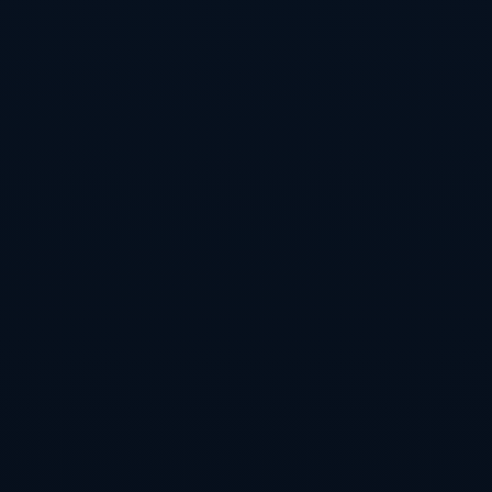
背水一战的张本美和在第五局发起了顽强反扑。年轻的
优势在这一局展现得淋漓尽致，她在比分落后时丝毫不
慌乱，敢于搏杀，敢于在台内的第二、第三板就主动出
手搏命。她增加了反手拧拉的频率和质量，有几板甚至
直接得分，打得王曼昱有些措手不及。与此张本美和在
发球上也有所调整，更多采用近网不出台的短球，迫使
王曼昱主动挑打，从而为自己创造反拉机会。王曼昱在
这一局中虽有精彩表现，但在比分胶着阶段出现了几次
微小的犹豫和失误，被对手抓住机会实现反超。最终，
张本美和以11比8扳回一局，将大比分追至2比3，重新
把悬念拉回到赛场。
第六局堪称心理与技战术的综合较量。手握领先优势的
王曼昱并未选择保守，而是继续以高强度对抗应对年轻