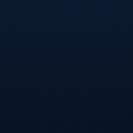
六连败的阴霾笼罩之下，篮网此前承受了来自外界的巨
大压力：防守端屡屡被对手撕扯、关键时刻执行力不
足、角色球员状态起伏不定，这些问题在连败期间被无
限放大。与鹈鹕的这场较量，从某种程度上看是一次
“复盘式”胜利——他们在防守端强度明显回升，轮转换
位更加坚决，对对手核心持球人的包夹策略更为果断，
限制了对方外线连续起势的可能；进攻端则减少了无谓
的停球与低质量单打，通过不厌其烦的传导寻找最佳出
手机会。六连败的教训，似乎在这场比赛里被用一种更
成熟的方式消化和回应。