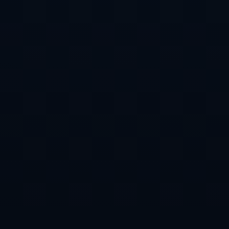
续赛程中的心理转折点。
单场胜利并不能彻底掩盖篮网在结构上的一些问题，例
如外线投射稳定性仍有待提升，某些轮换组合在对抗高
强度身体冲击时依然显得吃力，板凳得分在面对更强对