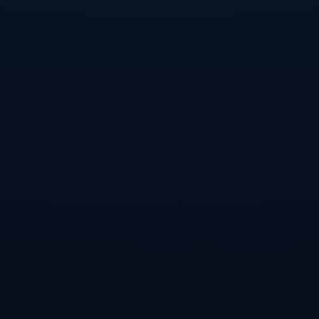
值得注意的是，篮网在细节层面的改善同样显而易见。
过去几场比赛深陷犯规 trouble 的内线本场保持了更佳
的自控，克拉克斯顿在护筐时尽量利用身高臂展和移动
脚步，而非简单粗暴地下手犯规，帮助自己可以长时间