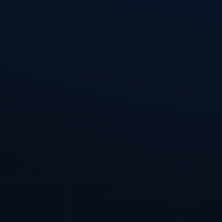
技战术层面的多样化探索 与风格塑造的开始