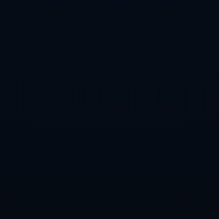
界再次审视青训体系内部的纵向联动问题 很多参加本次联赛的球员 早年
径正在逐渐清晰化 规范化 对于家长 教练和地方协会而言 这意味着培养目
单纯的赛事组织者 还包括规则制定者 选材平台搭建者以及青训理念的推广
成熟度 以及不同地域在球风上的差异 这些观察结果将反向输入到后续的青
的桥梁
包括裁判员 教练员 医疗团队和赛事运营在内的完整生态 在男子U17全国
球员从一开始就习惯尊重判罚 接受合理对抗 并通过正式渠道表达不满时 
全国性竞赛视为一次自我检验的机会 通过与不同地区 不同风格的教练对
例如制定落后两球的攻防演练 或在最后五分钟限定必须破门的任务 这些