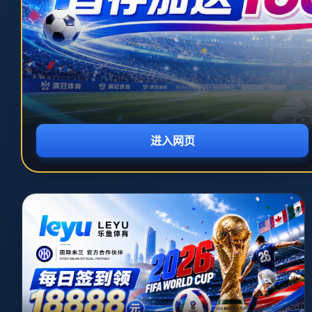
中国足球
中国青少年足球新篇章 全国青年联赛U17首阶段落幕的深远
当裁判吹响最后一声终场哨声 中国足球协会全国青年足球联
着中国青少年足球在体系化 规范化和高水平竞赛方面迈出
不再只是简单的赛事安排 而是在悄然塑造未来国脚和职业
从一项赛事到系统工程 U17全国青年联赛的角色转变
中国足球协会全国青年足球联赛男子U17组第一阶段比赛之
被赋予了清晰的定位 即通过跨地域 高密度 高标准的比赛
之间的差距 正在从简单的身体对抗 转向对比赛理解能力 