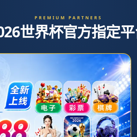
网站首页
公司简介