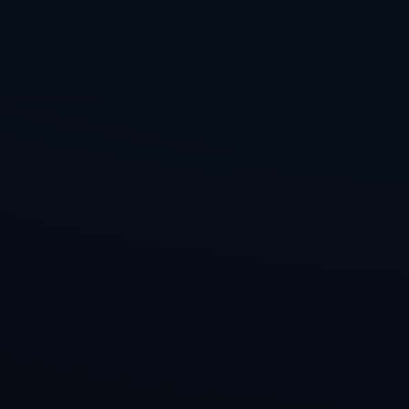
从整体观感看 中国足球协会全国青年足球联赛男子U17组
队伍 更有部分球队尝试三中卫体系 边翼卫大范围压上 用
特别值得注意的是 不少球队开始在U17层面有意识地引入
构化设计 在角球和任意球战术中设置多层次跑位与牵制 
求时 中国足球的整体上限才可能被真正抬高
心理素质与抗压能力 青年联赛的隐性课堂
青年球员在技术方面的差距 有时远不及心理层面的起伏来得
落后或遭遇误判 则心态瞬间崩塌 出现急躁犯规 盲目前压
一个典型案例 是一支沿海城市球队在小组赛关键一战中 下
对手跟着我们的节奏 球员在最后十分钟并没有情绪化长传
只是平局 但赛后球队内部普遍认为 这场比赛比任何一场大