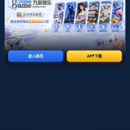
中国体育文化·体育旅游博览会本身就是一个综合性展示
平台，涵盖传统体育项目、现代赛事运营、体育装备、
体育旅游目的地等多个板块。中国足协参展使得原本略
显“抽象”的足球管理机构，以更生动的方式走到观众面
前。展区设计中，既有对新中国成立以来重大足球赛事
的图文回顾，也有对标志性球员和经典比赛的影像呈
现，更有面向青少年的互动体验区域。这种多层次的设
计，使得不同年龄层、不同背景的参观者都能在展区找
到自身的情感共鸣点。
值得注意的是，展区并没有刻意“神化”中国足球，而是
通过真实呈现发展历程中的起伏与反思，营造了一种更
为理性、开放的足球文化氛围。通过对职业联赛发展曲
折、国家队成绩波动的回顾，辅以对青训改革、校园足