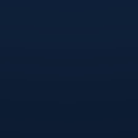
球推广的介绍，观众可以更加全面地理解中国足球在艰
难探索中的努力方向。这种坦诚的文化表达，对于增强
公众的信任感和参与感具有积极意义，也让足球文化不
再被简单标签化。
足球与体育旅游的融合实践
从体育旅游角度来看，足球天然具备吸引人群流动、带
动消费的能力。国际上，无论是英超联赛、德甲联赛还
是世界杯、欧洲杯等大型赛事，都已成为各国重要的体
育旅游名片。中国足协参展2013中国体育文化·体育旅
游博览会，正是希望在国内语境下探索类似的融合路
径。展区内重点介绍了几个具有代表性的方向 以职业联
赛城市为核心的赛事观战游 以足球训练基地为载体的研
学游 以及围绕历史名赛场的文化体验游。