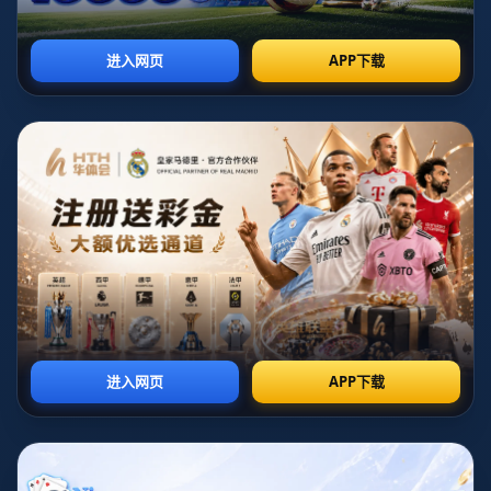
下，中国足协选择以参展方的身份亮相中国体育文化·体
育旅游博览会，本身就带有鲜明的信号意义——
足球要
从单一竞技项目，走向综合文化产业与旅游产业的重要
支点
。
与传统意义上只展示奖杯、荣誉不同，中国足协此次参
展更加强调“故事化表达”和“场景化呈现”。通过对中国
足球发展历程的梳理、对青训体系的展示、对足球主题
旅游线路的构想等内容的铺陈，向公众传递出一个信息
足球不仅关乎胜负，更关乎文化认同与城市品牌。从政
策导向角度来看，这种尝试与国家推动体育产业成为新
的经济增长点的方针高度契合，也为后续各级足球管理
机构参与文旅融合提供了可复制的经验模板。
展会平台下的足球文化表达路径