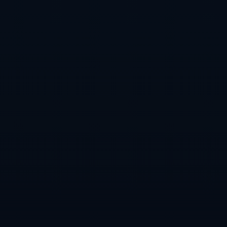
史球场为核心打造城市记忆；有的则围绕新建综合体育
中心发展大型赛事经济；还有的重点发展群众性足球
节，引导市民以家庭出游形式参与体验。
通过案例对比，可以清晰看出 成功的足球体育旅游项目
往往具有三个共性 第一具备清晰的城市定位 第二有相
对成熟的球迷文化基础 第三在赛事组织与旅游服务之间
建立了顺畅衔接。中国足协在展会期间多次强调，将在
未来进一步完善相关制度与标准，引导各地在开发足球
旅游产品时避免同质化竞争，注重差异化特色和可持续
运营。这种引导不仅体现在口头宣介中，也通过展出材
料、专题论坛、合作意向签约等形式具体化，为后续构
建全国范围内的足球旅游网络奠定基础。
从博览会走向长效机制的思考