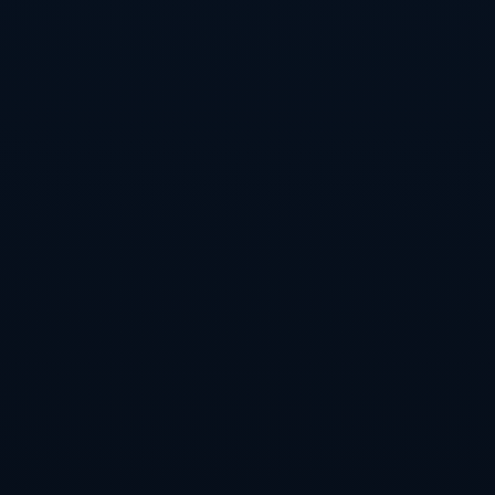
和冲击力打乱了强队的部署 这种打法未必适合整季常规赛 但在石嘴山这样
然出现 而是选对了契合赛程结构的策略 当积分榜被黑马撕开一道口子 原本