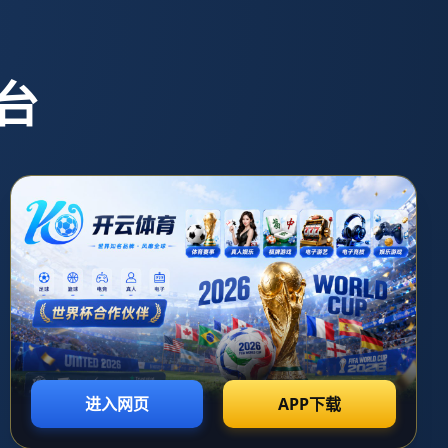
产品展示
新闻资讯
联系我们