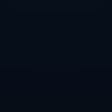
被外界认定为“提前锁定争冠席位” 但在赛会制压缩赛程的影响下 他们反
周一赛甚至一周双赛的节奏里 这种安排尚能维持 但在石嘴山的多日连战
通过不断的短传和局部配合撕开防线 然而在密集赛程中 球员的技术动作精
在石嘴山站却时常陷入 “控而不攻” 的尴尬 局面
时 这支传统强队没有及时调整自己的节奏 依旧试图用惯常的控制方式来压
宝贵的三分 更在心理上遭遇了罕见打击 这种连锁反应 在积分榜上体现为对
成了“多线并行” 首先 积分榜前几位之间的差距被明显压缩 传统意义上的