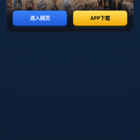
带来了更多不确定性 也让“谁更适合赛会制”这个问题 从纸面分析走向了