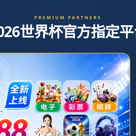
网站首页
公司简介