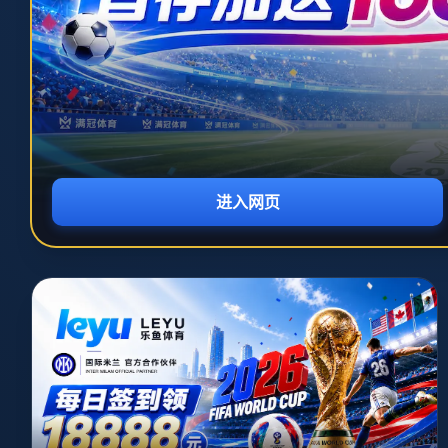
五
五超联赛石嘴山站落幕后的新悬念
当五超联赛赛会制石嘴山站的最后一声终场哨响起时 看台上
上 中游球队凭借密集赛程中的爆发悄然追近积分差距 联赛
赛会制与石嘴山站的多重放大效应
五超联赛此次采取的赛会制安排 使得石嘴山站不仅仅是一段
能力 都在这段时间被集中放大 在主客场制下可以被时间稀
有球队在连续恶战中暴露板凳厚度不足的问题 被迫提前透支
石嘴山的场地条件和环境特点 同样成为赛会制中不可忽视的