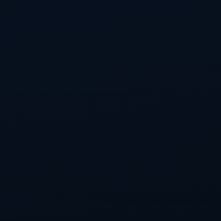
赛会集中的场域 却最大化了收益 也让这支队伍在站后积分
稳定的冠军走向 自然会出现“再度悬而未决”的局面