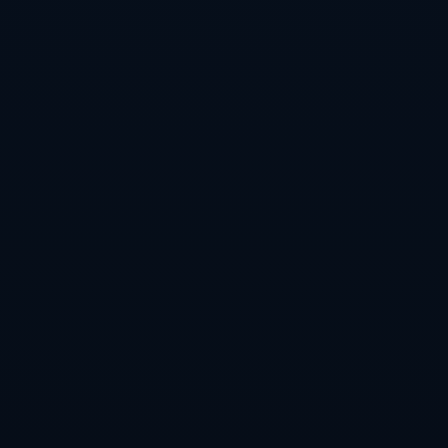
挑战，并不是“如何证明女性也能吹男子比赛”，而是和
所有同级别裁判一样，如何在高速对抗、复杂战术和巨
大舆论压力下保持清晰判断。
这也是她执裁意义中较容易被忽略的部分——她不仅代
表着一种性别突破，更将成为“女性也可以代表最高专
业水准”的活生生样本。未来，当更多年轻女孩参加足
协培训班、站上基层赛场的时候，她们身后的教练和家
长会有一个可以指向的案例：只要你在规则理解、身体
训练和心理调适上达到标准，女子裁判同样可以执裁顶
级男子联赛。这种“看得见的路径”，往往比任何口号更
具说服力。
隐性偏见与场外压力 才是最难的“对手”
与场上球员直来直往的对抗不同，女性裁判面对的最大