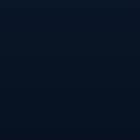
想象这样一个场景 男子顶级联赛的球场内，数万名观众
注视着入场通道。一位身着裁判服的女性走出，目光平
静，步伐稳定。镜头推近，解说员提到她的名字时，社
交媒体同步被话题刷屏。这一刻，观众的心理预期会经
历一个微妙变化：起初的好奇，可能带有一点“看戏”的
心态；随着比赛推进，如果判罚尺度稳定、跑位合理、
沟通得当，注意力就会从性别悄然转移到“这名裁判到
底专业不专业”。当观众开始忘记“她是女性”，只记得
“她是裁判”，真正的突破才算发生。