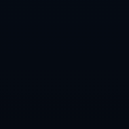
训课堂上，讲师在分析执裁录像时，可能会把她的比赛
节选出来，用于说明如何控制比赛节奏、如何与情绪激
动的球员沟通、如何在视频回放提示有限的情况下快速
做出决定。那时，课堂上的学员未必会在意“她是女裁
判”这一点，而更关心“她为什么在那一刻选择掏牌而不
是口头警告”。这正是职业化最理想的形态 专业表现压
倒一切标签。
从“唯一”到“之一” 女性在足球生态中的新位置
许多领域的性别平等进程都遵循类似轨迹 从“没有女性”
到“出现第一位女性” 再到“女性之一而已”。在这一过程
中，“首位”固然值得纪念，但真正重要的是如何让“首
位”不再孤独。在教练席、技术分析岗、赛事运营部门
乃至青训体系中，女性的身影正在增多，足球世界不再