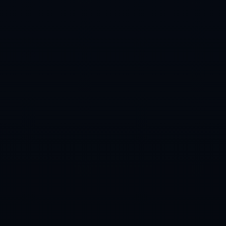
只是少数人的封闭圈层，而是逐渐向更多性别、更多职
业背景的参与者敞开。
当我们谈论谢丽君将成为国内首位执裁男子足球顶级职
业联赛的女子裁判员时，讨论的绝不仅是她个人的努力
与天赋，更是在讨论一个更开放的足球未来——一个裁
判席上、教练席上、决策桌前都有女性发声的未来。当
越来越多女性因专业而被看见，而不是因为“打破男性
垄断”才被提起时，中国足球的职业生态和文化底色，
也就真正迈向了一个更成熟的阶段。
上一篇：中国女足奥预赛战平韩国队 无缘巴黎奥运会
下一篇：FIFA赞中国女足拥有远大的未来 罕见中文致谢