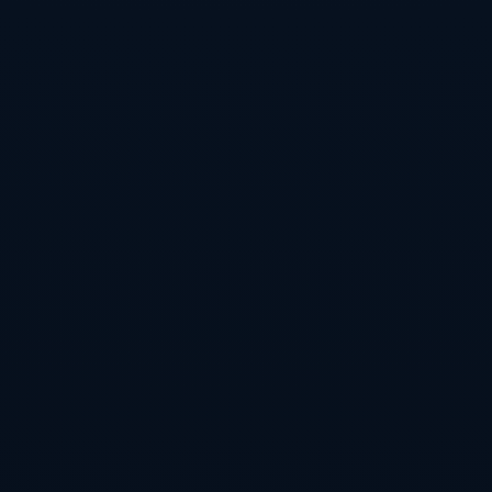
这种转变在其他体育项目中曾多次上演。以篮球为例，
部分女子裁判在执裁男篮职业联赛初期，同样面对球员
的“试探性”抗议、球迷的不信任甚至恶意调侃。然而随
着多场比赛的稳定发挥，她们逐渐被视作“吹得很准”
“跑得很勤”的专业人士，而非“女裁判”三个字本身。如
果未来球迷在讨论判罚争议时自然而然地说出“这位主
裁最近状态不错”而不是刻意强调性别，那才是真正意
义上的常态化。谢丽君即将迈出的这一步，有望启动这
种认知升级。
专业标准 面对的从来不是性别而是细节