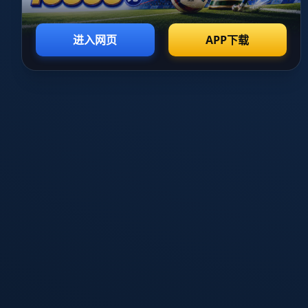
尤其在比赛开局阶段，长春女足并没有完全掌控节奏，河北
在防线与中场线之间形成一道弹性缓冲。她通过不断的回声
劲十足
并非一句空泛的赞誉，而是通过每一次铲抢、每一次
长春女足战胜河北女足的战术基调