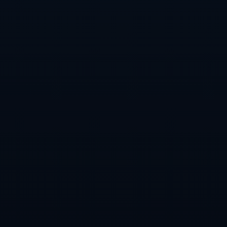
，像
2018赛季女超联赛第十轮
这样的胜利，会成为后续征程中的精神储
，以此提醒自己 只要保持专注与拼劲，比赛就永远存在转折点。对刘靖
获的不只是经验，更是一种对自身领导力的自信。
战胜河北女足不仅仅体现在比分层面，更体现在精神、战术和团队成长
以队长身份展现出的满场拼搏，则为这场胜利加上了极具象征意义的一笔