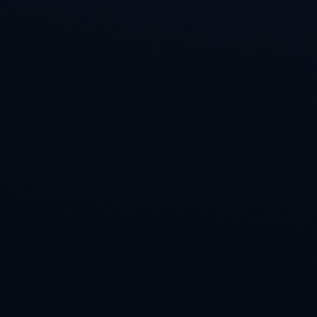
特别是在联赛进入中后段、球队逐渐遭遇伤病与体能问题时
教练和队员都可以重新回忆起长春女足战胜河北女足的细节
无疑会成为她职业生涯中极具里程碑意义的一战，她从中收
综上，在这场
2018赛季女超联赛第十轮
的对决中，长春女足
可以看到女足赛场上同样拥有激烈对抗与高光时刻，而刘靖