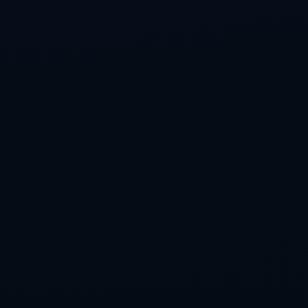
备。一旦球队在未来某场关键战中陷入比分落后或局势被动，
个人而言，这场以队长身份打满全场并贡献稳定表现的比赛，
的多个维度。通过对比赛回合的拆解与人物表现的深入观察，
。