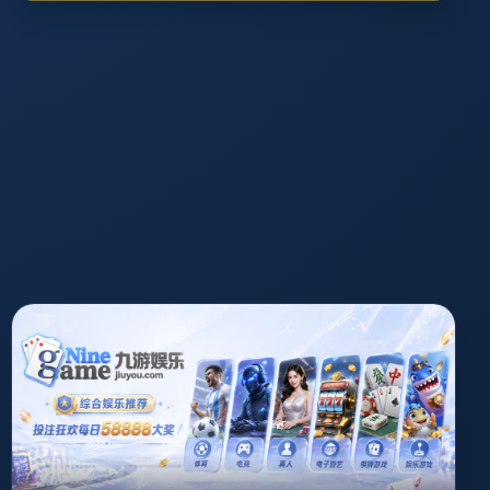
队长拼劲十足
春女足的顽强表现、以及刘靖首次以队长身份出场而格外引人
比赛同样可以拥有高节奏、高对抗和高含金量的竞技魅力。本
，但对一名球员来说，这象征着责任的加码和身份的转换。刘
次对其精神属性与领导力的公开认可。队长不仅要完成自己的