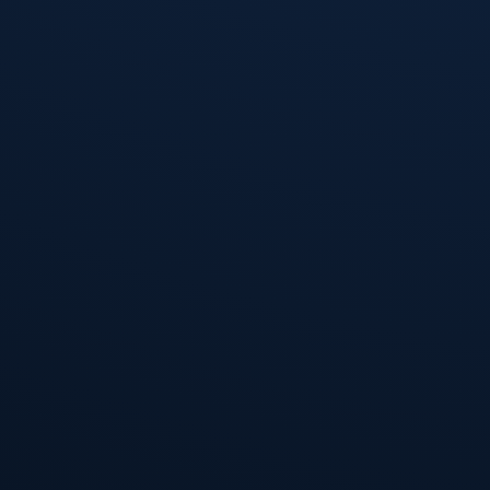
从技战术层面来看，这场长春女足战胜河北女足的比赛并不
通过中后场的快速断球来打长春女足一个反击措手不及。这
手的逼抢。
在中场组织层面，长春女足选择了由后向前的渐进式推进：
势。刘靖作为后场枢纽之一，在这个体系中承担了双重角色
域内过度直线化的传递。正是这份冷静，使得长春女足逐步
与此河北女足在下半场试图通过提升节奏来扭转局势，几度
后撤补位，与门将之间保持着良好沟通，用自己的位置感和
化解在禁区外，这种带有风险却极具决心的防守动作，极大